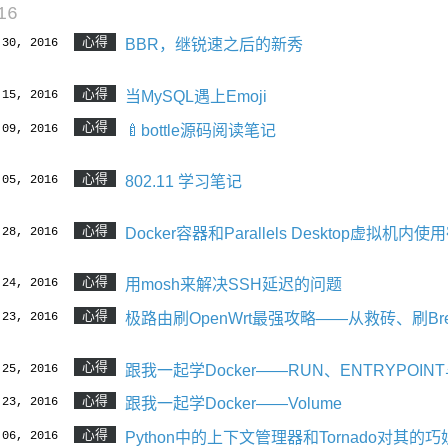
16
心得
 30, 2016
BBR，继锐速之后的新秀
心得
 15, 2016
当MySQL遇上Emoji
心得
 09, 2016
🍼bottle源码阅读笔记
心得
 05, 2016
802.11 学习笔记
心得
 28, 2016
Docker容器和Parallels Desktop虚拟
心得
 24, 2016
用mosh来解决SSH延迟的问题
心得
 23, 2016
极路由刷OpenWrt最强攻略——从救砖、刷B
心得
 25, 2016
跟我一起学Docker——RUN、ENTRYPOIN
心得
 23, 2016
跟我一起学Docker——Volume
心得
 06, 2016
Python中的上下文管理器和Tornado对其的