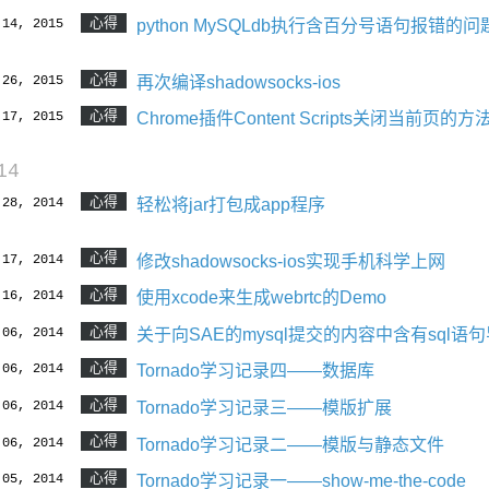
心得
 14, 2015
python MySQLdb执行含百分号语句报错的问
心得
 26, 2015
再次编译shadowsocks-ios
心得
 17, 2015
Chrome插件Content Scripts关闭当前页的方
14
心得
 28, 2014
轻松将jar打包成app程序
心得
 17, 2014
修改shadowsocks-ios实现手机科学上网
心得
 16, 2014
使用xcode来生成webrtc的Demo
心得
 06, 2014
关于向SAE的mysql提交的内容中含有sql
心得
 06, 2014
Tornado学习记录四——数据库
心得
 06, 2014
Tornado学习记录三——模版扩展
心得
 06, 2014
Tornado学习记录二——模版与静态文件
心得
 05, 2014
Tornado学习记录一——show-me-the-code