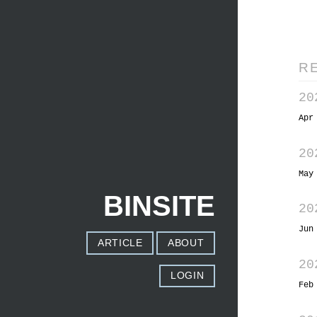
R
20
Apr
20
May
BINSITE
20
Jun
ARTICLE
ABOUT
20
LOGIN
Feb