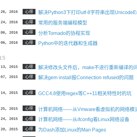
心得
 26, 2016
解决Python3下打印utf-8字符串出现UnicodeEn
心得
 24, 2016
常用的服务端编程模型
心得
 06, 2016
分析Tornado的协程实现
心得
 06, 2016
Python中的迭代器和生成器
15
心得
 13, 2015
解决修改头文件后，make不进行重新编译的
心得
 07, 2015
解决gem install报Connection refused的问题
心得
 14, 2015
GCC4.8使用regex等C++11相关特性时的坑
心得
 25, 2015
计算机网络——从Vmware看虚拟机的网络模
心得
 24, 2015
计算机网络——从ifconfig看Linux网络设备
心得
 20, 2015
为Dash添加Linux的Man Pages