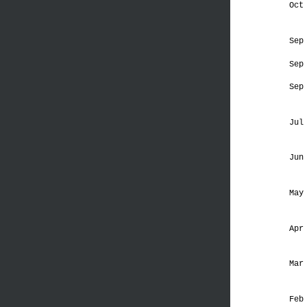
Oct
Sep
Sep
Sep
Jul
Jun
May
Apr
Mar
Feb