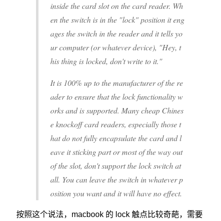
inside the card slot on the card reader. Wh
en the switch is in the "lock" position it eng
ages the switch in the reader and it tells yo
ur computer (or whatever device), "Hey, t
his thing is locked, don't write to it."
It is 100% up to the manufacturer of the re
ader to ensure that the lock functionality w
orks and is supported. Many cheap Chines
e knockoff card readers, especially those t
hat do not fully encapsulate the card and l
eave it sticking part or most of the way out
of the slot, don't support the lock switch at
all. You can leave the switch in whatever p
osition you want and it will have no effect.
按照这个说法，macbook 的 lock 触点比较奇葩，需要