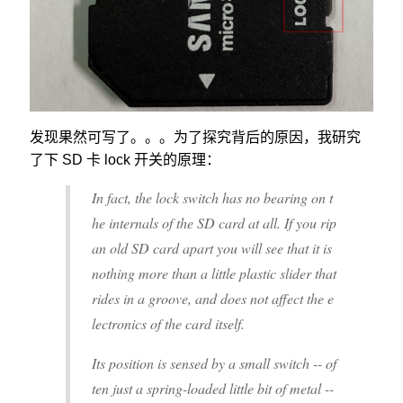
发现果然可写了。。。为了探究背后的原因，我研究
了下 SD 卡 lock 开关的原理：
In fact, the lock switch has no bearing on t
he internals of the SD card at all. If you rip
an old SD card apart you will see that it is
nothing more than a little plastic slider that
rides in a groove, and does not affect the e
lectronics of the card itself.
Its position is sensed by a small switch -- of
ten just a spring-loaded little bit of metal --