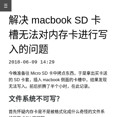
解决 macbook SD 卡
槽无法对内存卡进行写
入的问题
2018-06-09 14:29
本文发自
http://www.binss.me/blog/solve-sd-card-slot-read-only-problem-for-macbook/
，转载请注明出处。
今晚准备往 Micro SD 卡中拷点东西，于是拿出买卡送
的 SD 卡套，插入 macbook 侧面的卡槽中，结果发现
无法写入。前后折腾了半个小时，在此记录。
文件系统不可写？
首先怀疑内存卡是不是被格式化成什么奇怪的文件系