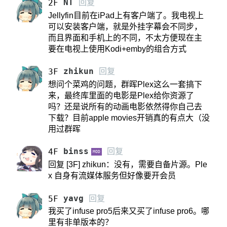
NT
回复
2F
Jellyfin目前在iPad上有客户端了。我电视上
可以安装客户端，就是外挂字幕会不同步，
而且界面和手机上的不同，不太方便现在主
要在电视上使用Kodi+emby的组合方式
zhikun
回复
3F
想问个菜鸡的问题，群晖Plex这么一套搞下
来，最终库里面的电影是Plex给你资源了
吗？还是说所有的动画电影依然得你自己去
下载？目前apple movies开销真的有点大（没
用过群晖
binss
回复
4F
MOD
回复 [3F] zhikun：没有，需要自备片源。Ple
x 自身有流媒体服务但好像要开会员
yavg
回复
5F
我买了infuse pro5后来又买了infuse pro6。哪
里有非单版本的？