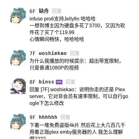
缺舟
回复
6F
infuse pro6支持Jellyfin 哈哈哈
一想到博主因为硬盘多花了3700，又因为软
件花了买了个119.99
心情瞬间畅快，哈哈哈哈
woshiekao
回复
7F
为什么我播放的时候提示：超出带宽限制，
只是普通1080P的视频
binss
回复
8F
MOD
回复 [7F] woshiekao：说明你走的还是 Plex
server，它对非会员有速率限制，可以自行go
ogle下怎么修改
hhhhhh
回复
9F
下着一堆免费盗版4k片 然后花上大几百几千
用着正版plex emby服务器的人 我怎么理解
啊????