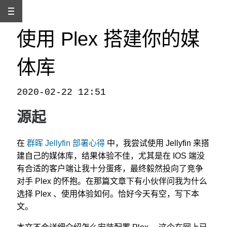
使用 Plex 搭建你的媒
体库
2020-02-22 12:51
本文发自
http://www.binss.me/blog/use-plex-to-build-your-own-media-library/
，转载请注明出处。
源起
在
群晖 Jellyfin 部署心得
中，我尝试使用 Jellyfin 来搭
建自己的媒体库，结果体验不佳，尤其是在 IOS 端没
有合适的客户端让我十分蛋疼，最终毅然投向了竞争
对手 Plex 的怀抱。在那篇文章下有小伙伴问我为什么
选择 Plex 、使用体验如何。恰好今天有空，写下本
文。