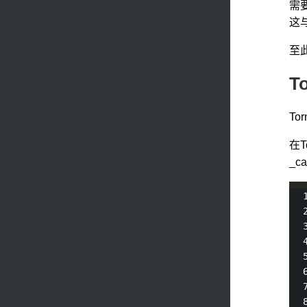
需要
这
至
T
To
在T
_c