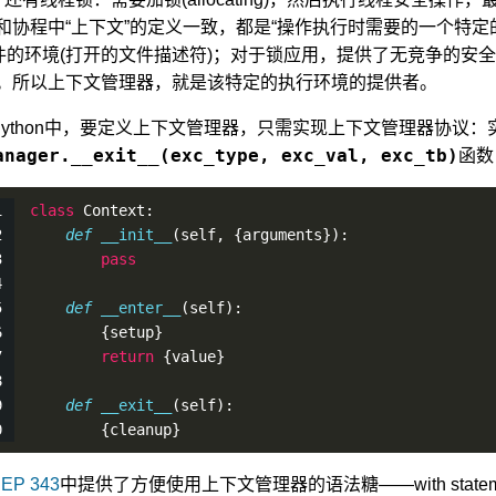
”和协程中“上下文”的定义一致，都是“操作执行时需要的一个特
件的环境(打开的文件描述符)；对于锁应用，提供了无竞争的安
)。所以上下文管理器，就是该特定的执行环境的提供者。
Python中，要定义上下文管理器，只需实现上下文管理器协议：
anager.__exit__(exc_type, exc_val, exc_tb)
函数
class
 Context:
def
__init__
(
self
, {arguments}):
pass
def
__enter__
(
self
):
        {setup}
return
 {value}
def
__exit__
(
self
):
        {cleanup}
EP 343
中提供了方便使用上下文管理器的语法糖——with statem