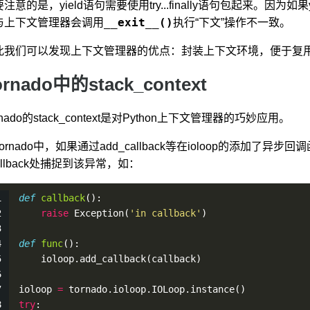
注意的是，yield语句需要使用try...finally语句包起来。因为
__exit__()
与上下文管理器会调用
执行“下文”操作不一致。
此我们可以发现上下文管理器的优点：封装上下文环境，便于复用
ornado中的stack_context
rnado的stack_context是对Python上下文管理器的巧妙应用。
ornado中，如果通过add_callback等在ioloop的添加
allback处捕捉到该异常，如：
def
callback
():
raise
Exception
(
'in callback'
)
def
func
():
    ioloop.
add_callback
(callback)
ioloop 
=
 tornado.ioloop.IOLoop.
instance
()
try
: