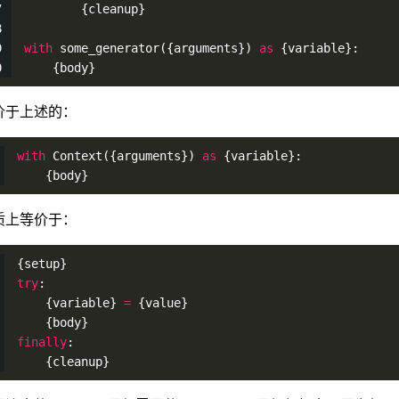
        {cleanup}
with
some_generator
({arguments}) 
as
 {variable}:
    {body}
价于上述的：
with
Context
({arguments}) 
as
 {variable}:
    {body}
质上等价于：
{setup}
try
:
    {variable} 
=
 {value}
    {body}
finally
:
    {cleanup}