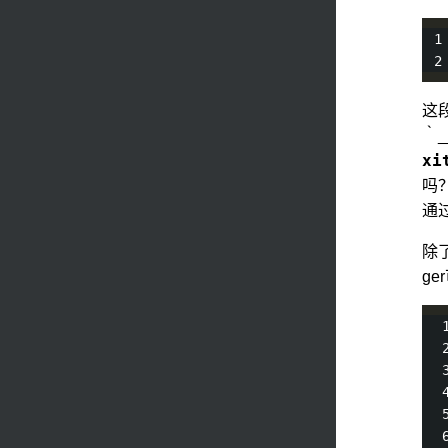
这
｀_
xi
吗
通
除了
ge