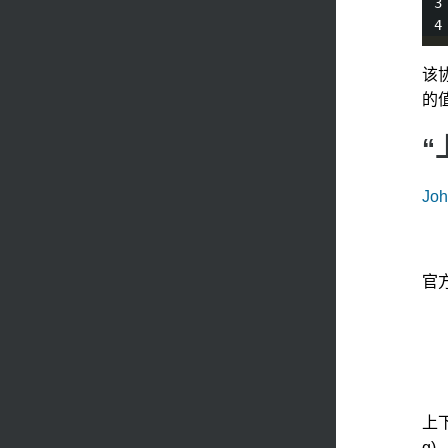
该
的
“
Joh
官
上下
g)