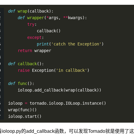
def
wrap
(callback):
def
wrapper
(
*
args, 
*
*
kwargs):
try
:
callback
()
except
:
print
(
'catch the Exception'
)
return
 wrapper
def
callback
():
raise
Exception
(
'in callback'
)
def
func
():
    ioloop.
add_callback
(
wrap
(callback))
ioloop 
=
 tornado.ioloop.IOLoop.
instance
()
wrap
(func)()
ioloop.
start
()
ioloop.py的add_callback函数，可以发现Tornado就是使用