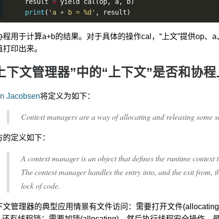
    result 
=
 yield 
cal
(op, a, b)
print
(
'a + b = %d'
, result)
协程用于计算a+b的结果。对于具体的操作cal，“上文”提供op、
值打印出来。
上下文管理器”中的“上下文”是否和协
n Jacobsen
将定义为如下：
Context managers are a way of allocating and releasing some so
方的定义如下：
A context manager is an object that defines the runtime context 
The context manager handles the entry into, and the exit from, th
lock of code.
文管理器的典型应用情景有文件访问：需要打开文件(allocating
。还有线程锁：需要加锁(allocating)，然后执行线程安全操作，最后