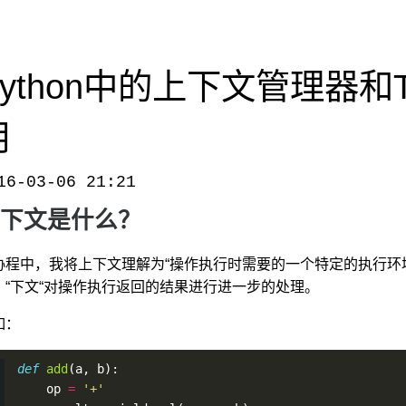
Python中的上下文管理器和T
用
16-03-06 21:21
-manager-of-python-and-the-applications-in-tornado/
，转载请注明出处。
下文是什么？
协程中，我将上下文理解为“操作执行时需要的一个特定的执行环境
，“下文“对操作执行返回的结果进行进一步的处理。
如：
def
add
(a, b):
    op 
=
'+'