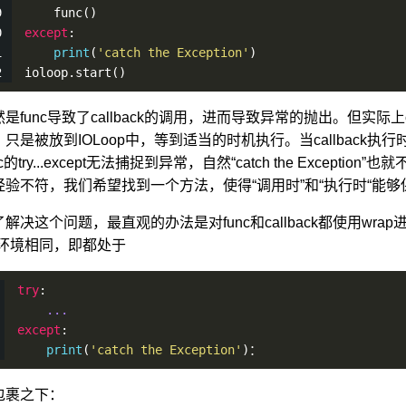
func
()
except
:
print
(
'catch the Exception'
)
ioloop.
start
()
是func导致了callback的调用，进而导致异常的抛出。但实际上call
，只是被放到IOLoop中，等到适当的时机执行。当callback执行
nc的try...except无法捕捉到异常，自然“catch the Exc
经验不符，我们希望找到一个方法，使得“调用时”和“执行时“能
解决这个问题，最直观的办法是对func和callback都使用wrap进
的环境相同，即都处于
try
:
...
except
:
print
(
'catch the Exception'
)：
包裹之下：