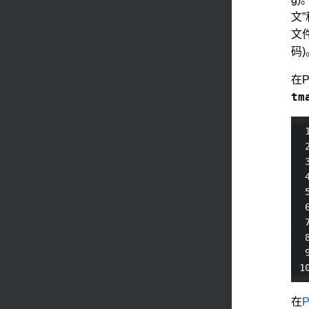
文
文
码
在
tm
在
P