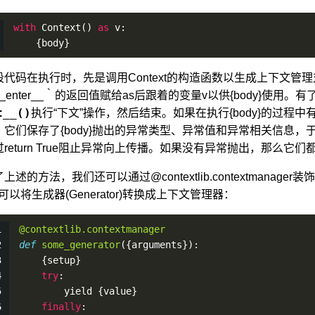
with
Context
() 
as
 v:
    {body}
段代码在执行时，先是调用Context的构造函数以生成上下文管
_enter__｀的返回值赋给as后跟着的变量v以供{body}使用。
t__()
执行“下文”操作，然后结束。如果在执行{body}的过程
？它们保存了{body}抛出的异常类型、异常值和异常相关信息，
过return True阻止异常向上传播。如果没有异常抛出，那么它们都
上述的方法，我们还可以通过@contextlib.contextmanager装饰器
r可以将生成器(Generator)转换成上下文管理器：
@contextlib.contextmanager
def
some_generator
({arguments}):
    {setup}
try
:
        yield {value}
finally
: