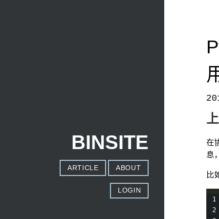
20
本文发自
http://www.binss.me/blog/the-context
上
BINSITE
在
息
ARTICLE
ABOUT
比
LOGIN