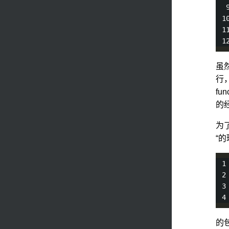
虽然
行
fu
的
为了
“
的