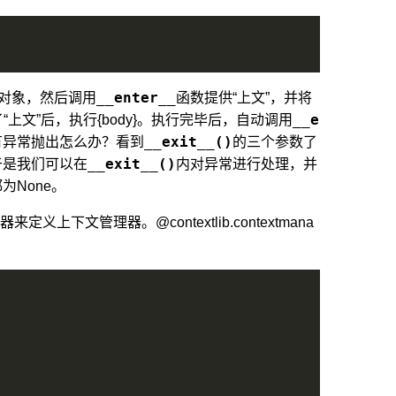
__enter__
理对象，然后调用
函数提供“上文”，并将
__e
有了“上文”后，执行{body}。执行完毕后，自动调用
__exit__()
中有异常抛出怎么办？看到
的三个参数了
__exit__()
于是我们可以在
内对异常进行处理，并
为None。
来定义上下文管理器。@contextlib.contextmana