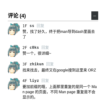
评论 (4)
－
ss
回复
1F
赞，找了好久，终于把man导到dash里面去
了
c0ks
回复
2F
赞一个，很详细~
zhikun
回复
3F
找来找去，最终又在google搜到这里来 ORZ
liyz
回复
4F
要加前缀的哦，上面那里重复的是同一个 Ma
n page 的页面，不同 Man page 重复是不会
显示的。