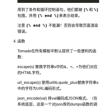
{%
%}
用到了条件和循环控制语句，他们都被
和
{% end %}
包围，并用
来表示结束。
{% end %}
注意
不能漏！否则会导致页面渲染
错误。
函数
Tornado在所有模板中默认提供了一些便利的函
数：
escape(s) 替换字符串s中的&、<、>为他们对应
的HTML字符。
url_escape(s) 使用urllib.quote_plus替换字符串s
中的字符为URL编码形式。
json_encode(val) 将val编码成JSON格式。（在
系统底层，这是一个对json库的dumps函数的调