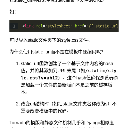
过static_url函数来生成static目录下文件的URL。
如：
<
link
rel
=
"
stylesheet
"
href
=
"
{{ static_url(
"
st
可以导入static文件夹下的style.css文件。
为什么使用static_url而不是在模板中硬编码呢？
static_url函数创建了一个基于文件内容的hash
/static/sty
值，并将其添加到URL末尾（如
le.css?v=ab12
）。这个hash值确保浏览器总
是加载一个文件的最新版而不是之前的缓存版
本。
改变url结构时（如把static文件夹名称改为s）不
需要改变模板中的代码。
Tornado的模版和静态文件机制几乎和Django相似度