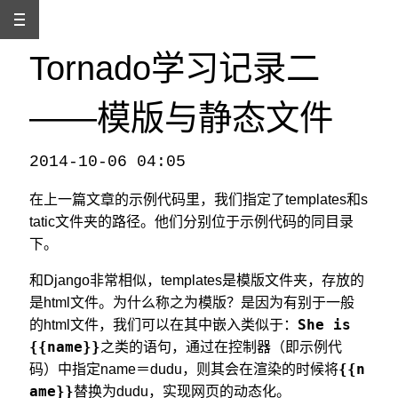
Tornado学习记录二
——模版与静态文件
2014-10-06 04:05
本文发自
http://www.binss.me/blog/record-of-learning-tornado-2-template-and-static-file/
，转载请注明出处。
在上一篇文章的示例代码里，我们指定了templates和s
tatic文件夹的路径。他们分别位于示例代码的同目录
下。
和Django非常相似，templates是模版文件夹，存放的
是html文件。为什么称之为模版？是因为有别于一般
She is
的html文件，我们可以在其中嵌入类似于：
{{name}}
之类的语句，通过在控制器（即示例代
{{n
码）中指定name＝dudu，则其会在渲染的时候将
ame}}
替换为dudu，实现网页的动态化。