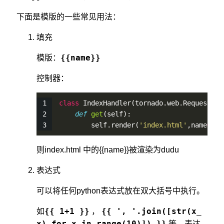
下面是模版的一些常见用法：
填充
{{name}}
模版：
控制器：
class
IndexHandler
(tornado.web.RequestHan
def
get
(
self
):
self
.
render
(
'index.html'
,name
=
"du
则index.html 中的{{name}}被渲染为dudu
表达式
可以将任何python表达式放在双大括号中执行。
{{ 1+1 }}
{{ ', '.join([str(x_
如
，
x) for x in range(10)]) }}
等。表达