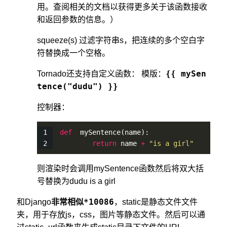
用。查阅相关的文档以获得更多关于该函数接收
和返回参数的信息。）
squeeze(s) 过滤字符串s，把连续的多个空白字
符替换成一个空格。
{{ mySen
Tornado还支持自定义函数： 模版：
tence("dudu") }}
控制器：
def
mySentence
(name):
return
 name 
+
"is a girl"
则渲染时会调用mySentence函数然后将双大括
号替换为dudu is a girl
非常相似*10086
和Django
，static是静态文件文件
夹，用于存放js，css，图片等静态文件。然后可以通