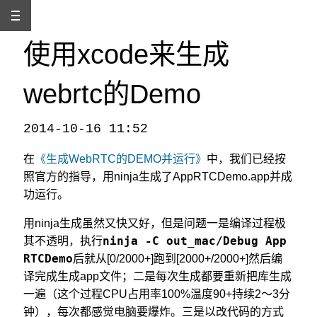
使用xcode来生成
webrtc的Demo
2014-10-16 11:52
本文发自
http://www.binss.me/blog/use-xcode-to-bulid-webrtc-demo/
，转载请注明出处。
在
《生成WebRTC的DEMO并运行》
中，我们已经按
照官方的指导，用ninja生成了AppRTCDemo.app并成
功运行。
用ninja生成虽然又快又好，但是问题一是编译过程极
ninja -C out_mac/Debug App
其不透明，执行
RTCDemo
后就从[0/2000+]跑到[2000+/2000+]然后编
译完成生成app文件；二是每次生成都要重新把库生成
一遍（这个过程CPU占用率100%温度90+持续2～3分
钟），每次都感觉电脑要爆炸。三是以改代码的方式