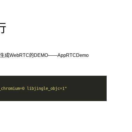
行
成WebRTC的DEMO——AppRTCDemo
_chromium=0 libjingle_objc=1"