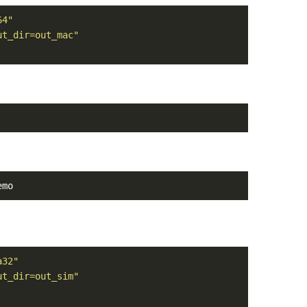
64"
ut_dir=out_mac"
emo
a32"
ut_dir=out_sim"