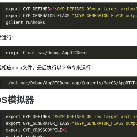
export GYP_DEFINES
=
"$GYP_DEFINES OS=mac target_arch=x
export GYP_GENERATOR_FLAGS
=
"$GYP_GENERATOR_FLAGS outp
gclient runhooks
后运行：
ninja 
-
C out_mac/Debug AppRTCDemo
成相应ninja文件，最后执行以下命令来运行：
./out_mac/Debug/AppRTCDemo.app/Contents/MacOS/AppRTCD
OS模拟器
export GYP_DEFINES
=
"$GYP_DEFINES OS=ios target_arch=i
export GYP_GENERATOR_FLAGS
=
"$GYP_GENERATOR_FLAGS outp
export GYP_CROSSCOMPILE
=
1
gclient runhooks