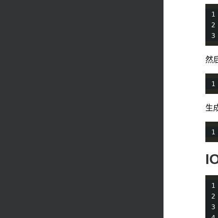
然
生
I