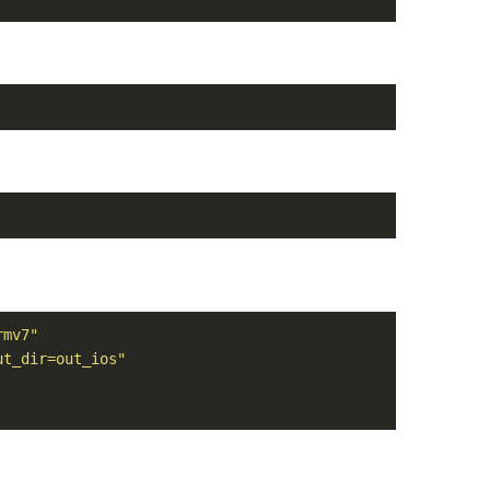
rmv7"
ut_dir=out_ios"