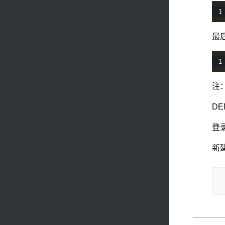
最
注
D
登
新