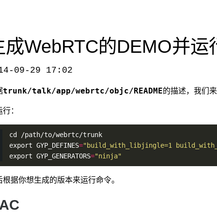
生成WebRTC的DEMO并运
14-09-29 17:02
-demo-and-run/
，转载请注明出处。
trunk/talk/app/webrtc/objc/README
据
的描述，我们来生
运行：
cd /path/to/webrtc/trunk
export GYP_DEFINES
=
"build_with_libjingle=1 build_with
export GYP_GENERATORS
=
"ninja"
后根据你想生成的版本来运行命令。
AC