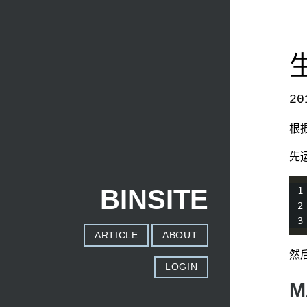
20
本文发自
http://www.binss.me/blog/build-webrtc
根
先
BINSITE
ARTICLE
ABOUT
然
LOGIN
M