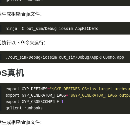
生成相应ninja文件：
ninja 
-
C out_sim/Debug iossim AppRTCDemo
后执行以下命令来运行：
./out_sim/Debug/iossim out_sim/Debug/AppRTCDemo.app
OS真机
export GYP_DEFINES
=
"$GYP_DEFINES OS=ios target_arch=a
export GYP_GENERATOR_FLAGS
=
"$GYP_GENERATOR_FLAGS outp
export GYP_CROSSCOMPILE
=
1
gclient runhooks
生成相应ninja文件：