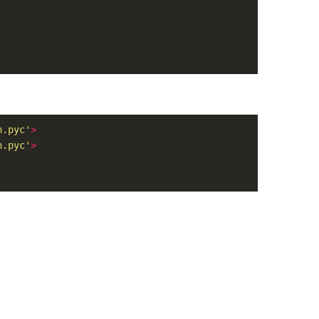
n.pyc'
>
n.pyc'
>