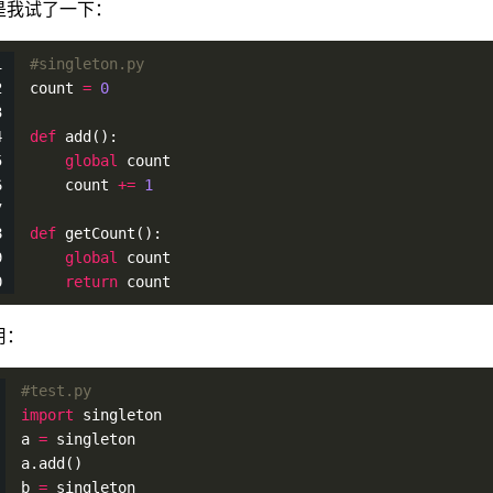
是我试了一下：
#singleton.py
count 
=
0
def
add
():
global
 count
    count 
+
=
1
def
getCount
():
global
 count
return
 count
用：
#test.py
import
 singleton
a 
=
 singleton
a.
add
()
b 
=
 singleton