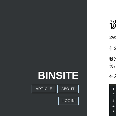
20
本文发自
http://www.binss.me/blog/talk-about-the
什
我
例
BINSITE
在
ARTICLE
ABOUT
LOGIN