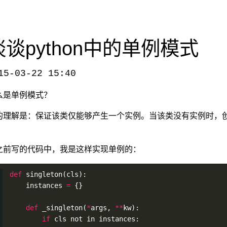
谈谈python中的单例模式
15-03-22 15:40
-singleton-pattern-in-python/
，转载请注明出处。
么是单例模式？
的理解是：保证该类仅能够产生一个实例。当该类没有实例时，
。
之前写的代码中，我是这样实现单例的：
def
singleton
(cls):
    instances 
=
 {}
def
_singleton
(
*
args, 
*
*
kw):
if
 cls not in instances: