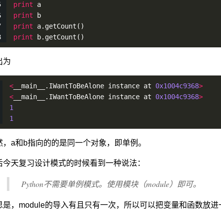
print
 a
print
 b
print
 a.
getCount
()
print
 b.
getCount
()
出为
<
__main__.IWantToBeAlone instance at 
0x1004c9368
>
<
__main__.IWantToBeAlone instance at 
0x1004c9368
>
1
1
然，a和b指向的的是同一个对象，即单例。
后今天复习设计模式的时候看到一种说法：
Python不需要单例模式。使用模块（module）即可。
思是，module的导入有且只有一次，所以可以把变量和函数放进一