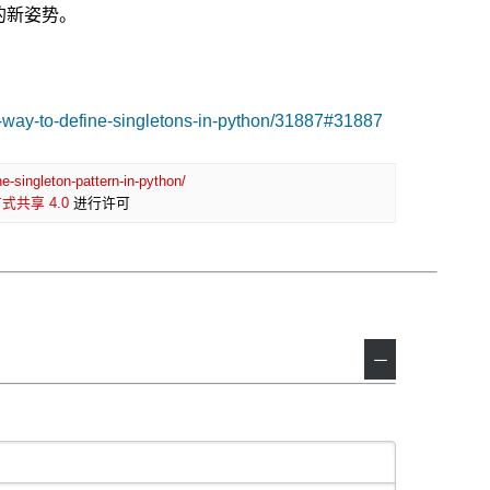
的新姿势。
t-way-to-define-singletons-in-python/31887#31887
e-singleton-pattern-in-python/
共享 4.0
进行许可
－