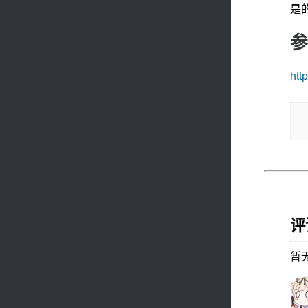
是
参
htt
评论
暂