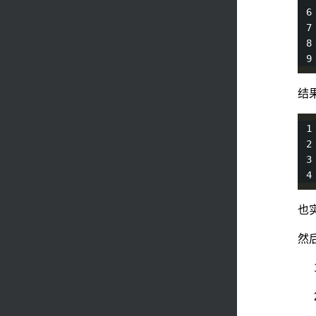
结
也
然