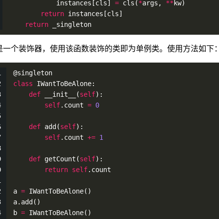
            instances[cls] 
=
cls
(
*
args, 
*
*
kw)
return
 instances[cls]
return
 _singleton
是一个装饰器，使用该函数装饰的类即为单例类。使用方法如下
@singleton
class
 IWantToBeAlone:
def
__init__
(
self
):
self
.count 
=
0
def
add
(
self
):
self
.count 
+
=
1
def
getCount
(
self
):
return
self
.count
a 
=
IWantToBeAlone
()
a.
add
()
b 
=
IWantToBeAlone
()