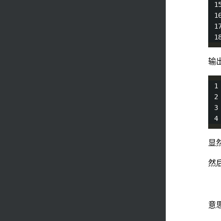
输
显
然
意