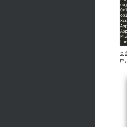
会自
户，