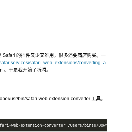
。但 Safari 的插件又少又难用，很多还要商店购买。一
safariservices/safari_web_extensions/converting_a
fari 。于是我开始了折腾。
r/usr/bin/safari-web-extension-converter 工具。
fari-web-extension-converter /Users/binss/Downloads/Spon