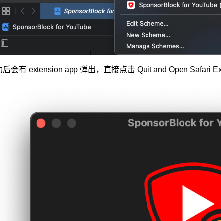
后会有 extension app 弹出，直接点击 Quit and Open Safari Exte