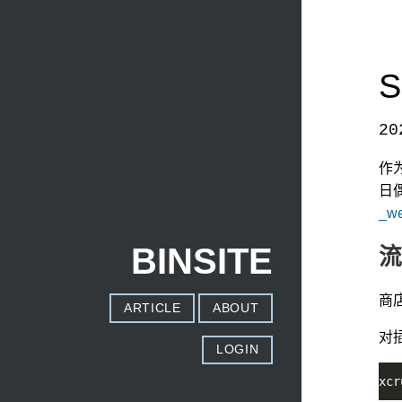
S
20
本文发自
http://www.binss.me/blog/safari-use-
作为
日
_we
BINSITE
流
商店下
ARTICLE
ABOUT
对
LOGIN
xcr