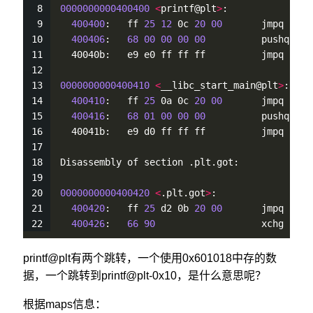
0000000000400400
<
printf@plt
>
:
400400
:   ff 
25
12
 0c 
20
00
       jmpq   
*
0
400406
:   
68
00
00
00
00
          pushq  $
0
  40040b:   e9 e0 ff ff ff          jmpq   40
0000000000400410
<
__libc_start_main@plt
>
:
400410
:   ff 
25
 0a 0c 
20
00
       jmpq   
*
0
400416
:   
68
01
00
00
00
          pushq  $
0
  40041b:   e9 d0 ff ff ff          jmpq   40
Disassembly of section .plt.got:
0000000000400420
<
.plt.got
>
:
400420
:   ff 
25
 d2 0b 
20
00
       jmpq   
*
0
400426
:   
66
90
                   xchg   %a
printf@plt有两个跳转，一个使用0x601018中存的数
据，一个跳转到printf@plt-0x10，是什么意思呢？
根据maps信息：