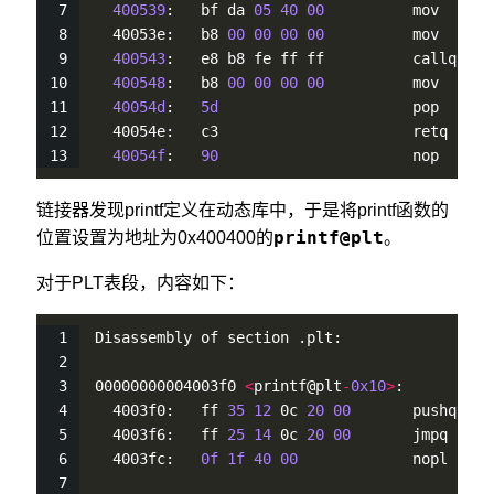
400539
:   bf da 
05
40
00
          mov    $
0
  40053e:   b8 
00
00
00
00
          mov    $
0
400543
:   e8 b8 fe ff ff          callq  
40
400548
:   b8 
00
00
00
00
          mov    $
0
40054d
:   
5d
                      pop    %r
  40054e:   c3                      retq
40054f
:   
90
                      nop
链接器发现printf定义在动态库中，于是将printf函数的
printf@plt
位置设置为地址为0x400400的
。
对于PLT表段，内容如下：
Disassembly of section .plt:
00000000004003f0 
<
printf@plt
-
0x10
>
:
  4003f0:   ff 
35
12
 0c 
20
00
       pushq  
0x
  4003f6:   ff 
25
14
 0c 
20
00
       jmpq   
*
0
  4003fc:   
0f
1f
40
00
             nopl   
0x