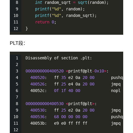
int
 random_sqrt 
=
sqrt
(random);
printf
(
"%d"
, random);
printf
(
"%d"
, random_sqrt);
return
0
;
}
PLT段：
Disassembly of section .plt:
0000000000400520
<
printf@plt
-
0x10
>
:
400520
:   ff 
35
 e2 0a 
20
00
       pushq  
0x
400526
:   ff 
25
 e4 0a 
20
00
       jmpq   
*
0
  40052c:   
0f
1f
40
00
             nopl   
0x
0000000000400530
<
printf@plt
>
:
400530
:   ff 
25
 e2 0a 
20
00
       jmpq   
*
0
400536
:   
68
00
00
00
00
          pushq  $
0
  40053b:   e9 e0 ff ff ff          jmpq   
40