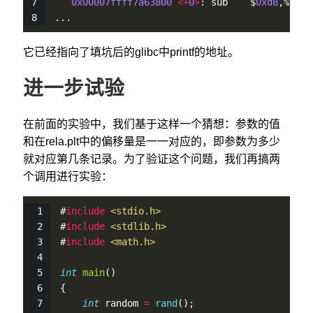
0x00007ffff7a63800
<
+
0
>
: sub    $
0xd8
,%rsp
...
它已经指向了填坑后的glibc中printf的地址。
进一步试验
在前面的实验中，我们基于这样一个猜想：参数的值
和在rela.plt中的偏移量是一一对应的，即参数为多少
就对应第几条记录。为了验证这个问题，我们再搞两
个调用进行实验：
#
include
<stdio.h>
#
include
<stdlib.h>
#
include
<math.h>
int
main
()
{
int
 random 
=
rand
();