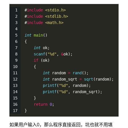
#
include
<stdio.h>
#
include
<stdlib.h>
#
include
<math.h>
int
main
()
{
int
 ok;
scanf
(
"%d"
, 
&
ok);
if
 (ok)
    {
int
 random 
=
rand
();
int
 random_sqrt 
=
sqrt
(random);
printf
(
"%d"
, random);
printf
(
"%d"
, random_sqrt);
    }
return
0
;
}
如果用户输入0，那么程序直接返回，坑也就不用填