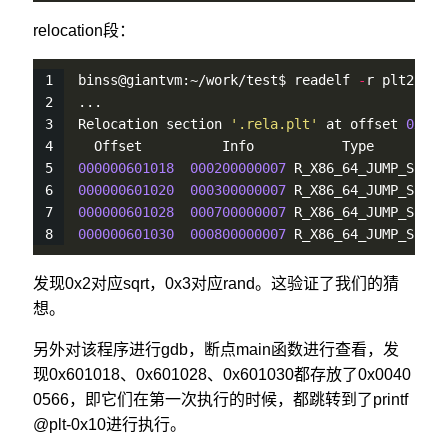
relocation段：
binss@giantvm:~/work/test$ readelf 
-
r plt2
...
Relocation section 
'.rela.plt'
 at offset 
0x498
  Offset          Info           Type         
000000601018
000200000007
 R_X86_64_JUMP_SLO 
0
000000601020
000300000007
 R_X86_64_JUMP_SLO 
0
000000601028
000700000007
 R_X86_64_JUMP_SLO 
0
000000601030
000800000007
 R_X86_64_JUMP_SLO 
0
发现0x2对应sqrt，0x3对应rand。这验证了我们的猜
想。
另外对该程序进行gdb，断点main函数进行查看，发
现0x601018、0x601028、0x601030都存放了0x0040
0566，即它们在第一次执行的时候，都跳转到了printf
@plt-0x10进行执行。