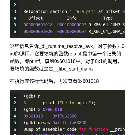
...
Relocation section 
'.rela.plt'
 at offset 
0x398
  Offset          Info           Type         
000000601018
000100000007
 R_X86_64_JUMP_SLO 
0
000000601020
000200000007
 R_X86_64_JUMP_SLO 
0
这些信息告诉_dl_runtime_resolve_avx，对于参数为0
x0的调用，它要填坑的函数rela.plt段中第一个记录的
函数，即printf，填到0x601018中。对于0x1的调用，
要填坑的函数就是是__libc_start_main。
在执行完该行代码后，再次查看0x601018：
(gdb) n
6
printf
(
"hello again"
);
(gdb) x 
0x601018
0x601018
:   
0xf7a63800
(gdb) disas 
0x7ffff7a63800
Dump of assembler code 
for
function
 __printf: