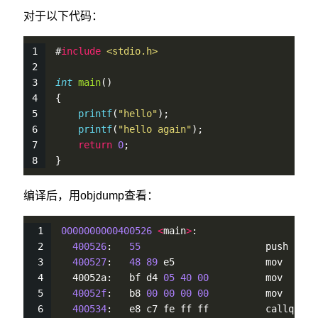
对于以下代码：
#
include
<stdio.h>
int
main
()
{
printf
(
"hello"
);
printf
(
"hello again"
);
return
0
;
}
编译后，用objdump查看：
0000000000400526
<
main
>
:
400526
:   
55
                      push   %r
400527
:   
48
89
 e5                mov    %r
  40052a:   bf d4 
05
40
00
          mov    $
0
40052f
:   b8 
00
00
00
00
          mov    $
0
400534
:   e8 c7 fe ff ff          callq  
40