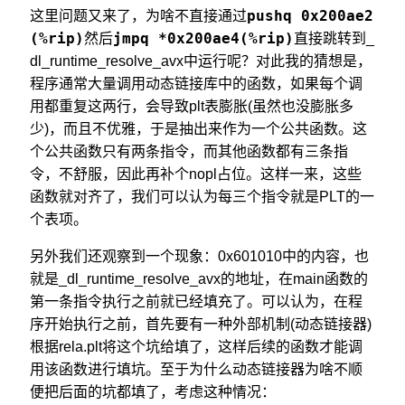
pushq 0x200ae2
这里问题又来了，为啥不直接通过
(%rip)
jmpq *0x200ae4(%rip)
然后
直接跳转到_
dl_runtime_resolve_avx中运行呢？对此我的猜想是，
程序通常大量调用动态链接库中的函数，如果每个调
用都重复这两行，会导致plt表膨胀(虽然也没膨胀多
少)，而且不优雅，于是抽出来作为一个公共函数。这
个公共函数只有两条指令，而其他函数都有三条指
令，不舒服，因此再补个nopl占位。这样一来，这些
函数就对齐了，我们可以认为每三个指令就是PLT的一
个表项。
另外我们还观察到一个现象：0x601010中的内容，也
就是_dl_runtime_resolve_avx的地址，在main函数的
第一条指令执行之前就已经填充了。可以认为，在程
序开始执行之前，首先要有一种外部机制(动态链接器)
根据rela.plt将这个坑给填了，这样后续的函数才能调
用该函数进行填坑。至于为什么动态链接器为啥不顺
便把后面的坑都填了，考虑这种情况：