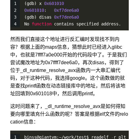
(gdb) x 
0x601010
0x601010
:   
0xf7dee6a0
(gdb) disas 
0xf7dee6a0
No 
function
 contains specified address.
然而我们直接这个地址进行反汇编时发现找不到内
容？根据上面的maps信息，猜想此时已经进入glibc
中，也就是7ffff7a0e000开始的代码段中了。于是我们
尝试魔改地址为0x7ffff7dee6a0，再次disas，得到了
位于_dl_runtime_resolve_avx函数内一大串汇编代
码，对于这种代码，我选择google。这个函数做的就
是查找printf函数在动态链接库中的地址，然后将该地
址回填到0x601018中，然后调用printf。
这时问题来了，_dl_runtime_resolve_avx是如何得知
要向哪里填充什么函数的呢？答案是根据elf文件的relo
cation信息：
binss@giantvm:~/work/test$ readelf 
-
r plt