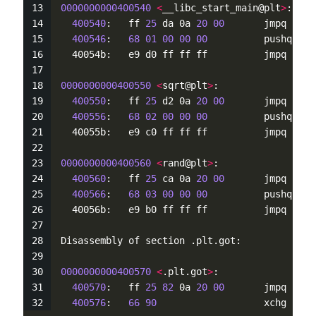
0000000000400540
<
__libc_start_main@plt
>
:
400540
:   ff 
25
 da 0a 
20
00
       jmpq   
*
0
400546
:   
68
01
00
00
00
          pushq  $
0
  40054b:   e9 d0 ff ff ff          jmpq   
40
0000000000400550
<
sqrt@plt
>
:
400550
:   ff 
25
 d2 0a 
20
00
       jmpq   
*
0
400556
:   
68
02
00
00
00
          pushq  $
0
  40055b:   e9 c0 ff ff ff          jmpq   
40
0000000000400560
<
rand@plt
>
:
400560
:   ff 
25
 ca 0a 
20
00
       jmpq   
*
0
400566
:   
68
03
00
00
00
          pushq  $
0
  40056b:   e9 b0 ff ff ff          jmpq   
40
Disassembly of section .plt.got:
0000000000400570
<
.plt.got
>
:
400570
:   ff 
25
82
 0a 
20
00
       jmpq   
*
0
400576
:   
66
90
                   xchg   %a