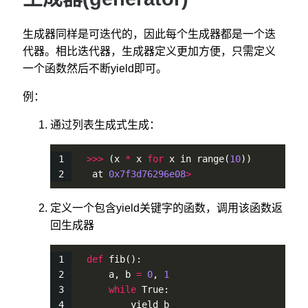
生成器同样是可迭代的，因此每个生成器都是一个迭
代器。相比迭代器，生成器定义更加方便，只需定义
一个函数然后不断yield即可。
例：
通过列表生成式生成：
>
>
>
 (x 
*
 x 
for
 x in 
range
(
10
))
  at 
0x7f3d76296e08
>
定义一个包含yield关键字的函数，调用该函数返
回生成器
def
fib
():
     a, b 
=
0
, 
1
while
 True:
         yield b