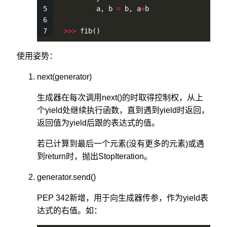
         a, b 
=
 b, a
+
b
>
>
>
fib
()
使用姿势：
next(generator)
生成器在每次调用next()的时取得控制权，从上
个yield处继续执行函数，直到遇到yield时返回，
返回值为yield后跟的表达式的值。
若已计算到最后一个元素(没有更多的元素)或遇
到return时，抛出StopIteration。
generator.send()
PEP 342新增，用于向生成器传参，作为yield表
达式的右值。如：