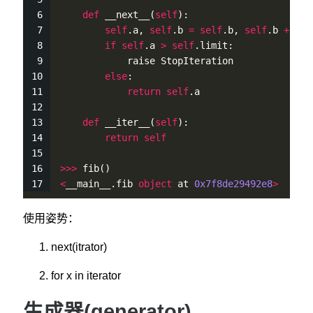
def
__next__
(
self
):
self
.a, 
self
.b 
=
self
.b, 
self
.b 
+
sel
if
self
.a 
>
self
.limit:
            raise StopIteration
else
:
return
self
.a
def
__iter__
(
self
):
return
self
>
>
>
fib
()
<
__main__.fib 
object
 at 
0x7f8de29492e8
>
使用姿势：
next(itrator)
for x in iterator
生成器(generator)