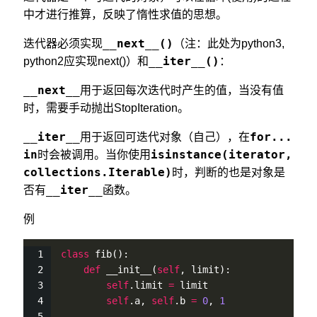
中才进行推算，反映了惰性求值的思想。
__next__()
迭代器必须实现
（注：此处为python3,
__iter__()
python2应实现next()）和
：
__next__
用于返回每次迭代时产生的值，当没有值
时，需要手动抛出StopIteration。
__iter__
for...
用于返回可迭代对象（自己），在
in
isinstance(iterator,
时会被调用。当你使用
collections.Iterable)
时，判断的也是对象是
__iter__
否有
函数。
例
class
fib
():
def
__init__
(
self
, limit):
self
.limit 
=
 limit
self
.a, 
self
.b 
=
0
, 
1