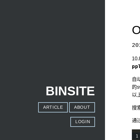
O
20
本文发自
http://www.binss.me/blog/safari-prox
10
pp
自
BINSITE
的s
以
ARTICLE
ABOUT
搜
通
LOGIN