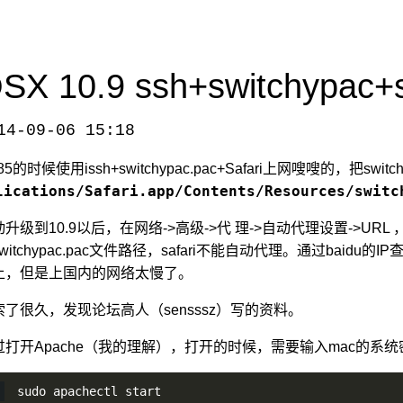
SX 10.9 ssh+switchypa
14-09-06 15:18
y-with-switchypac-on-mac-mavericks/
，转载请注明出处。
.85的时候使用issh+switchypac.pac+Safari上网嗖嗖的，把switc
lications/Safari.app/Contents/Resources/switc
动升级到10.9以后，在网络->高级->代 理->自动代理设置->UR
witchypac.pac文件路径，safari不能自动代理。通过baidu的I
上，但是上国内的网络太慢了。
索了很久，发现论坛高人（sensssz）写的资料。
过打开Apache（我的理解），打开的时候，需要输入mac的系统
sudo apachectl start