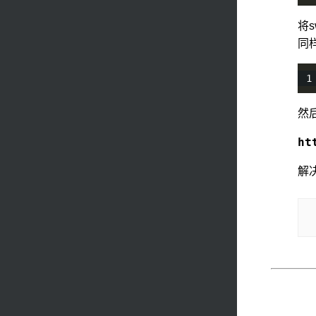
将s
同样
然后
ht
解