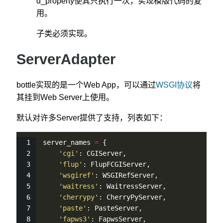
d_property使其只执行一次，实现模版代码的复
用。
子类必须实现。
ServerAdapter
bottle实现的是一个Web App，可以通过
WSGI协议
将
其挂到Web Server上使用。
默认对许多Server提供了支持，列表如下：
server_names 
=
 {
'cgi'
: CGIServer,
'flup'
: FlupFCGIServer,
'wsgiref'
: WSGIRefServer,
'waitress'
: WaitressServer,
'cherrypy'
: CherryPyServer,
'paste'
: PasteServer,
'fapws3'
: FapwsServer,