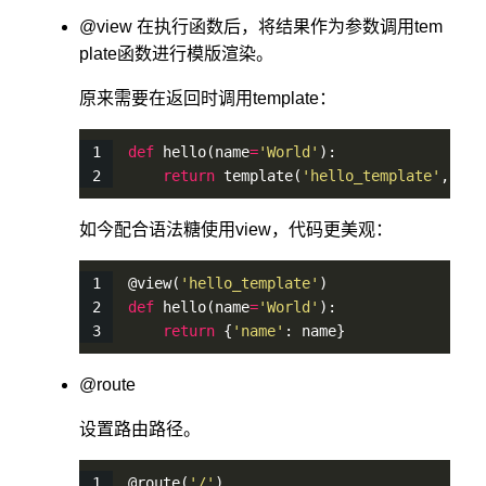
@view 在执行函数后，将结果作为参数调用tem
plate函数进行模版渲染。
原来需要在返回时调用template：
def
hello
(name
=
'World'
):
return
template
(
'hello_template'
, nam
如今配合语法糖使用view，代码更美观：
@
view
(
'hello_template'
)
def
hello
(name
=
'World'
):
return
 {
'name'
: name}
@route
设置路由路径。
@
route
(
'/'
)