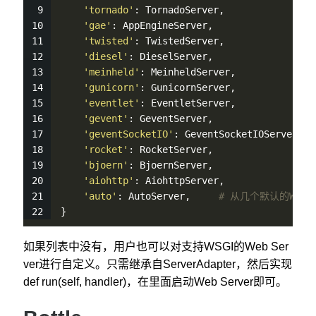
'tornado'
: TornadoServer,
'gae'
: AppEngineServer,
'twisted'
: TwistedServer,
'diesel'
: DieselServer,
'meinheld'
: MeinheldServer,
'gunicorn'
: GunicornServer,
'eventlet'
: EventletServer,
'gevent'
: GeventServer,
'geventSocketIO'
: GeventSocketIOServer,
'rocket'
: RocketServer,
'bjoern'
: BjoernServer,
'aiohttp'
: AiohttpServer,
'auto'
: AutoServer,     
# 从几个默认的WSG
}
如果列表中没有，用户也可以对支持WSGI的Web Ser
ver进行自定义。只需继承自ServerAdapter，然后实现
def run(self, handler)，在里面启动Web Server即可。