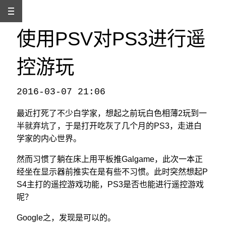
使用PSV对PS3进行遥
控游玩
2016-03-07 21:06
本文发自
http://www.binss.me/blog/using-the-remote-play-to-play-ps3-game-on-psv/
，转载请注明出处。
最近打死了不少白学家，想起之前玩白色相薄2玩到一
半就弃坑了，于是打开吃灰了几个月的PS3，走进白
学家的内心世界。
然而习惯了躺在床上用平板推Galgame，此次一本正
经坐在显示器前推实在是有些不习惯。此时突然想起P
S4主打的遥控游戏功能，PS3是否也能进行遥控游戏
呢？
Google之，发现是可以的。