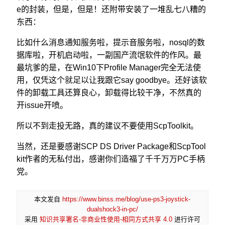
e的封装，但是，但是！还附带安装了一堆乱七八糟的
东西：
比如什么消息通知服务啦，提示音服务啦，nosql的数
据库啦，开机启动啦，一副国产流氓软件的作风。最
最坑爹的是，在Win10下Profile Manager完全无法使
用，仅凭这个就足以让我跟它say goodbye。还好该软
件的卸载工具还算良心，卸载得比较干净，不然真的
开issue开喷。
所以不到走投无路，真的建议不要使用ScpToolkit。
当然，还是要感谢SCP DS Driver Package和ScpTool
kit作者的无私付出，感谢你们造福了千千万万PC手柄
党。
本文发自
https://www.binss.me/blog/use-ps3-joystick-
dualshock3-in-pc/
采用
知识共享署名-非商业性使用-相同方式共享 4.0
进行许可