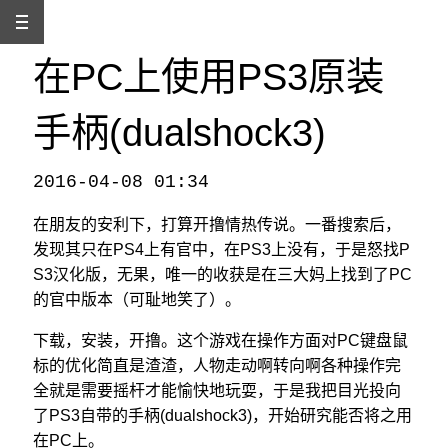
在PC上使用PS3原装
手柄(dualshock3)
2016-04-08 01:34
本文发自
http://www.binss.me/blog/use-ps3-joystick-dualshock3-in-pc/
，转载请注明出处。
在朋友的安利下，打算开撸情热传说。一番搜索后，
发现其只在PS4上有官中，在PS3上没有，于是怒找P
S3汉化版，无果，唯一的收获是在三大妈上找到了PC
的官中版本（可耻地笑了）。
下载，安装，开撸。这个游戏在操作方面对PC键盘鼠
标的优化简直是渣渣，人物走动啊转向啊各种操作完
全就是需要摇杆才能愉快地玩耍，于是我把目光投向
了PS3自带的手柄(dualshock3)，开始研究能否将之用
在PC上。