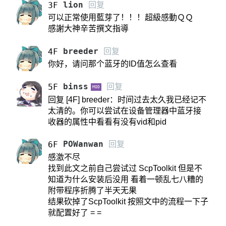
lion
回复
3F
可以正常使用藍芽了！！！超級感動ＱＱ
感謝大神辛苦撰文指導
breeder
回复
4F
你好，请问那个蓝牙的ID值怎么查看
binss
回复
5F
MOD
回复 [4F] breeder：时间过去太久我已经记不
太清的。你可以尝试在设备管理器中蓝牙接
收器的属性中看看有没有vid和pid
POWanwan
回复
6F
感激不尽
找到此文之前自己尝试过 ScpToolkit 但是不
知道为什么安装后没用 看着一顿乱七八糟的
附带程序折腾了半天无果
结果砍掉了ScpToolkit 按照文中的流程一下子
就配置好了 = =