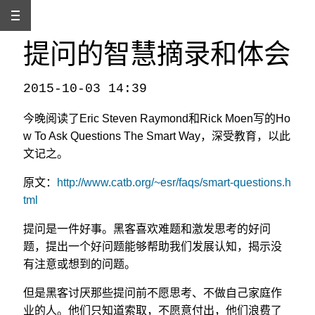
提问的智慧摘录和体会
2015-10-03 14:39
本文发自
http://www.binss.me/blog/the-excerpt-and-review-of-how-to-ask-questions-the-smart-way/
，转载请注明出处。
今晚阅读了Eric Steven Raymond和Rick Moen写的Ho
w To Ask Questions The Smart Way，深受教育，以此
文记之。
原文：
http://www.catb.org/~esr/faqs/smart-questions.h
tml
提问是一件好事。黑客喜欢难题和激发思考的好问
题，提出一个好问题能够帮助我们发展认知，揭示没
有注意或想到的问题。
但是黑客讨厌那些提问前不愿思考、不做自己家庭作
业的人。他们只知道索取，不愿意付出，他们浪费了