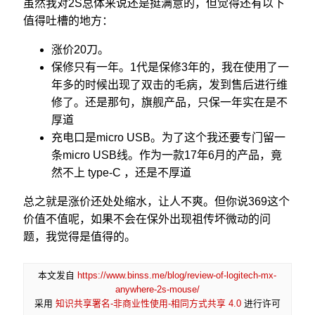
虽然我对2S总体来说还是挺满意的，但觉得还有以下
值得吐槽的地方：
涨价20刀。
保修只有一年。1代是保修3年的，我在使用了一
年多的时候出现了双击的毛病，发到售后进行维
修了。还是那句，旗舰产品，只保一年实在是不
厚道
充电口是micro USB。为了这个我还要专门留一
条micro USB线。作为一款17年6月的产品，竟
然不上 type-C ，还是不厚道
总之就是涨价还处处缩水，让人不爽。但你说369这个
价值不值呢，如果不会在保外出现祖传坏微动的问
题，我觉得是值得的。
本文发自
https://www.binss.me/blog/review-of-logitech-mx-
anywhere-2s-mouse/
采用
知识共享署名-非商业性使用-相同方式共享 4.0
进行许可