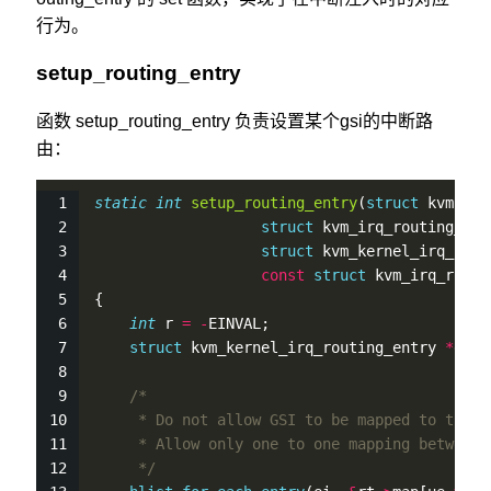
行为。
setup_routing_entry
函数 setup_routing_entry 负责设置某个gsi的中断路
由：
static
int
setup_routing_entry
(
struct
 kvm 
*
kv
struct
 kvm_irq_routing_tab
struct
 kvm_kernel_irq_rout
const
struct
 kvm_irq_routi
{
int
 r 
=
-
EINVAL;
struct
 kvm_kernel_irq_routing_entry 
*
ei;
/*
     * Do not allow GSI to be mapped to the s
     * Allow only one to one mapping between 
     */