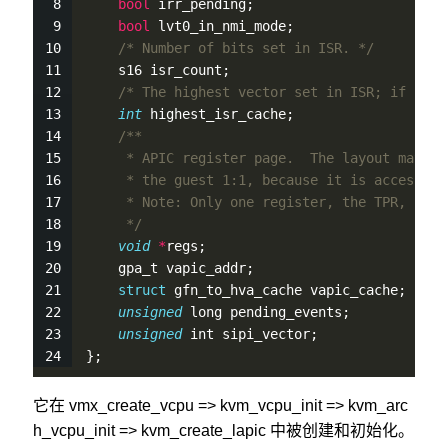
bool
 irr_pending;
bool
 lvt0_in_nmi_mode;
/* Number of bits set in ISR. */
    s16 isr_count;
/* The highest vector set in ISR; if -1 -
int
 highest_isr_cache;
/**
     * APIC register page.  The layout matche
     * the guest 1:1, because it is accessed 
     * Note: Only one register, the TPR, is u
     */
void
*
regs;                              
    gpa_t vapic_addr;
struct
 gfn_to_hva_cache vapic_cache;
unsigned
 long pending_events;
unsigned
 int sipi_vector;
};
它在 vmx_create_vcpu => kvm_vcpu_init => kvm_arc
h_vcpu_init => kvm_create_lapic 中被创建和初始化。