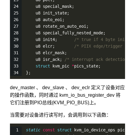
    u8 special_mask;
    u8 init_state;
    u8 auto_eoi;
    u8 rotate_on_auto_eoi;
    u8 special_fully_nested_mode;
    u8 init4;       
/* true if 4 byte init */
    u8 elcr;        
/* PIIX edge/trigger sele
    u8 elcr_mask;
    u8 isr_ack; 
/* interrupt ack detection */
struct
 kvm_pic 
*
pics_state;
};
dev_master 、 dev_slave 、 dev_eclr 定义了设备对应
的操作函数，同时通过 kvm_io_bus_register_dev 将
它们注册到PIO总线(KVM_PIO_BUS)上。
当需要对设备进行读写时，会调用到以下函数：
static
const
struct
 kvm_io_device_ops picdev_