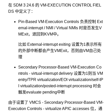
在 SDM 3 24.6 的 VM-EXECUTION CONTROL FIEL
DS 中定义了：
Pin-Based VM-Execution Controls 负责控制 Ext
ernal-interrupt / NMI / Virtual NMIs 时是否发生V
MExit，退回到KVM中。
比如 External-interrupt exiting 设置为1表示所有
的外部中断都会产生VMExit，否则由VM自己处
理
Secondary Processor-Based VM-Execution Co
ntrols - virtual-interrupt delivery 设置为1则当 VM
entry/TPR virtualization/EOI virtualization/self-IP
I virtualization/posted-interrupt processing 时会
触发evaluate pending中断
由于设置了 VMCS - Secondary Processor-Based VM-
Execution Controls - virtualize APIC accesses 位，通