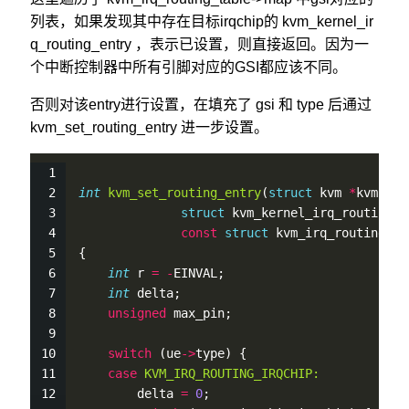
列表，如果发现其中存在目标irqchip的 kvm_kernel_ir
q_routing_entry ，表示已设置，则直接返回。因为一
个中断控制器中所有引脚对应的GSI都应该不同。
否则对该entry进行设置，在填充了 gsi 和 type 后通过
kvm_set_routing_entry 进一步设置。
int
kvm_set_routing_entry
(
struct
 kvm 
*
kvm,
struct
 kvm_kernel_irq_routing_e
const
struct
 kvm_irq_routing_en
{
int
 r 
=
-
EINVAL;
int
 delta;
unsigned
 max_pin;
switch
 (ue
-
>
type) {
case
KVM_IRQ_ROUTING_IRQCHIP:
        delta 
=
0
;