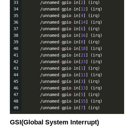
      /unnamed
-
gpio
-
in[
2
] (irq)
      /unnamed
-
gpio
-
in[
12
] (irq)
      /unnamed
-
gpio
-
in[
4
] (irq)
      /unnamed
-
gpio
-
in[
14
] (irq)
      /unnamed
-
gpio
-
in[
6
] (irq)
      /unnamed
-
gpio
-
in[
16
] (irq)
      /unnamed
-
gpio
-
in[
8
] (irq)
      /unnamed
-
gpio
-
in[
18
] (irq)
      /unnamed
-
gpio
-
in[
21
] (irq)
      /unnamed
-
gpio
-
in[
23
] (irq)
      /unnamed
-
gpio
-
in[
1
] (irq)
      /unnamed
-
gpio
-
in[
11
] (irq)
      /unnamed
-
gpio
-
in[
3
] (irq)
      /unnamed
-
gpio
-
in[
13
] (irq)
      /unnamed
-
gpio
-
in[
5
] (irq)
      /unnamed
-
gpio
-
in[
15
] (irq)
      /unnamed
-
gpio
-
in[
7
] (irq)
GSI(Global System Interrupt)