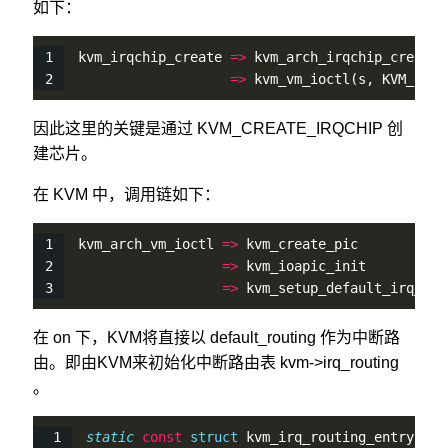
如下：
kvm_irqchip_create 
=
>
 kvm_arch_irqchip_create 
=
>
kvm_vm_ioctl
(s, KVM_CREA
因此这里的关键是通过 KVM_CREATE_IRQCHIP 创
建芯片。
在 KVM 中，调用链如下：
kvm_arch_vm_ioctl 
=
>
 kvm_create_pic          
=
>
 kvm_ioapic_init        
=
>
 kvm_setup_default_irq_rou
在 on 下，KVM将直接以 default_routing 作为中断路
由。即由KVM来初始化中断路由表 kvm->irq_routing
。
static
const
struct
 kvm_irq_routing_entry def