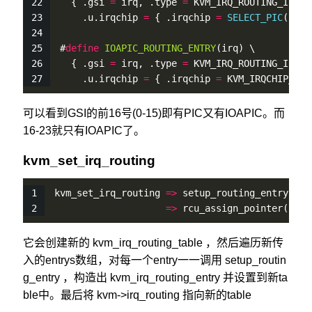
  { .gsi 
=
 irq, .type 
=
 KVM_IRQ_ROUTING_IRQCH
    .u.irqchip 
=
 { .irqchip 
=
SELECT_PIC
(irq)
#
define
IOAPIC_ROUTING_ENTRY
(irq) \
  { .gsi 
=
 irq, .type 
=
 KVM_IRQ_ROUTING_IRQCH
    .u.irqchip 
=
 { .irqchip 
=
 KVM_IRQCHIP_IOA
可以看到GSI的前16号(0-15)即有PIC又有IOAPIC。而
16-23就只有IOAPIC了。
kvm_set_irq_routing
kvm_set_irq_routing 
=
>
 setup_routing_entry 
=
>
 
=
>
rcu_assign_pointer
(kvm
-
它会创建新的 kvm_irq_routing_table ，然后遍历新传
入的entrys数组，对每一个entry一一调用 setup_routin
g_entry ，构造出 kvm_irq_routing_entry 并设置到新ta
ble中。最后将 kvm->irq_routing 指向新的table