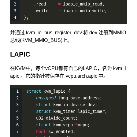
    .read     
=
 ioapic_mmio_read,
    .write    
=
 ioapic_mmio_write,
};
并通过 kvm_io_bus_register_dev 将 dev 注册到MMIO
总线(KVM_MMIO_BUS)上。
LAPIC
在KVM中，每个vCPU都有自己的LAPIC，名为 kvm_l
apic 。它的指针被保存在 vcpu.arch.apic 中。
struct
 kvm_lapic {
unsigned
 long base_address;              
struct
 kvm_io_device dev;                
struct
 kvm_timer lapic_timer;
    u32 divide_count;
struct
 kvm_vcpu 
*
vcpu;
bool
 sw_enabled;