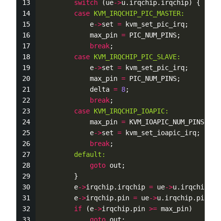
switch
 (ue
-
>
u.irqchip.irqchip) {
case
KVM_IRQCHIP_PIC_MASTER:
            e
-
>
set 
=
 kvm_set_pic_irq;
            max_pin 
=
 PIC_NUM_PINS;
break
;
case
KVM_IRQCHIP_PIC_SLAVE:
            e
-
>
set 
=
 kvm_set_pic_irq;
            max_pin 
=
 PIC_NUM_PINS;
            delta 
=
8
;
break
;
case
KVM_IRQCHIP_IOAPIC:
            max_pin 
=
 KVM_IOAPIC_NUM_PINS;
            e
-
>
set 
=
 kvm_set_ioapic_irq;
break
;
default:
goto
 out;
        }
        e
-
>
irqchip.irqchip 
=
 ue
-
>
u.irqchip.ir
        e
-
>
irqchip.pin 
=
 ue
-
>
u.irqchip.pin 
+
 
if
 (e
-
>
irqchip.pin 
>
=
 max_pin)
goto
 out;