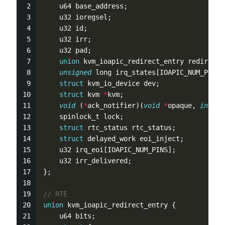
    u64 base_address;
    u32 ioregsel;
    u32 id;
    u32 irr;                                 
    u32 pad;
union
 kvm_ioapic_redirect_entry redirtbl[
unsigned
 long irq_states[IOAPIC_NUM_PINS]
struct
 kvm_io_device dev;
struct
 kvm 
*
kvm;
void
 (
*
ack_notifier)(
void
*
opaque, 
int
 ir
    spinlock_t lock;
struct
 rtc_status rtc_status;
struct
 delayed_work eoi_inject;
    u32 irq_eoi[IOAPIC_NUM_PINS];
    u32 irr_delivered;
};
// RTE
union
 kvm_ioapic_redirect_entry {
    u64 bits;