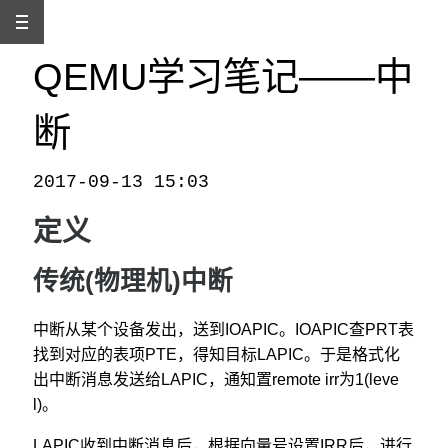
QEMU学习笔记——中
断
2017-09-13 15:03
本文发自
http://www.binss.me/blog/qemu-note-of-interrupt/
，转载请注明出处。
定义
传统(物理机)中断
中断从某个设备发出，送到IOAPIC。IOAPIC查PRT表
找到对应的表项PTE，得知目标LAPIC。于是格式化
出中断消息发送给LAPIC，通知置remote irr为1(leve
l)。
LAPIC收到中断消息后，根据向量号设置IRR后，进行