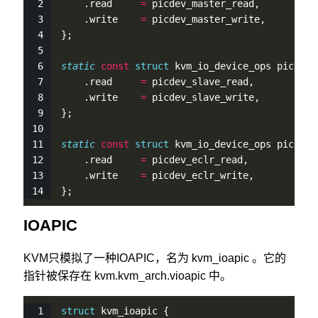
    .read     
=
 picdev_master_read,
    .write    
=
 picdev_master_write,
};
static
const
struct
 kvm_io_device_ops picdev_
    .read     
=
 picdev_slave_read,
    .write    
=
 picdev_slave_write,
};
static
const
struct
 kvm_io_device_ops picdev_
    .read     
=
 picdev_eclr_read,
    .write    
=
 picdev_eclr_write,
};
IOAPIC
KVM只模拟了一种IOAPIC，名为 kvm_ioapic 。它的
指针被保存在 kvm.kvm_arch.vioapic 中。
struct
 kvm_ioapic {