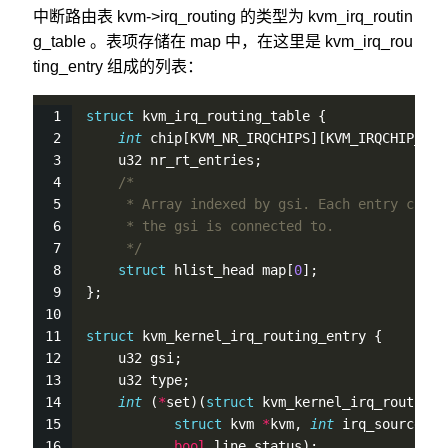
中断路由表 kvm->irq_routing 的类型为 kvm_irq_routin
g_table 。表项存储在 map 中，在这里是 kvm_irq_rou
ting_entry 组成的列表：
struct
 kvm_irq_routing_table {
int
 chip[KVM_NR_IRQCHIPS][KVM_IRQCHIP_NUM
    u32 nr_rt_entries;
/*
     * Array indexed by gsi. Each entry conta
     * the gsi is connected to.
     */
struct
 hlist_head map[
0
];                
};
struct
 kvm_kernel_irq_routing_entry {
    u32 gsi;                                 
    u32 type;
int
 (
*
set)(
struct
 kvm_kernel_irq_routing_
struct
 kvm 
*
kvm, 
int
 irq_source_id
bool
 line_status);