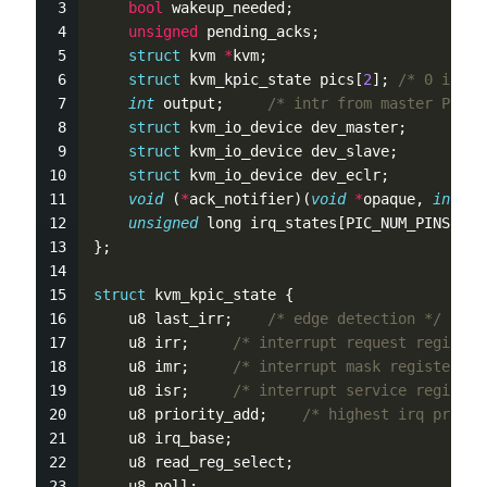
bool
 wakeup_needed;
unsigned
 pending_acks;
struct
 kvm 
*
kvm;
struct
 kvm_kpic_state pics[
2
]; 
/* 0 is ma
int
 output;     
/* intr from master PIC *
struct
 kvm_io_device dev_master;         
struct
 kvm_io_device dev_slave;          
struct
 kvm_io_device dev_eclr;           
void
 (
*
ack_notifier)(
void
*
opaque, 
int
 ir
unsigned
 long irq_states[PIC_NUM_PINS];
};
struct
 kvm_kpic_state {
    u8 last_irr;    
/* edge detection */
    u8 irr;     
/* interrupt request register
    u8 imr;     
/* interrupt mask register */
    u8 isr;     
/* interrupt service register
    u8 priority_add;    
/* highest irq priori
    u8 irq_base;
    u8 read_reg_select;
    u8 poll;