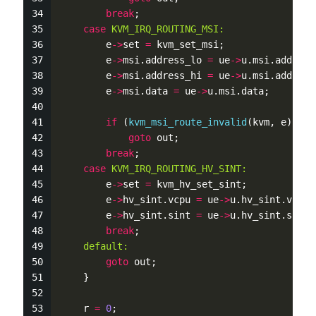
break
;
case
KVM_IRQ_ROUTING_MSI:
        e
-
>
set 
=
 kvm_set_msi;
        e
-
>
msi.address_lo 
=
 ue
-
>
u.msi.address
        e
-
>
msi.address_hi 
=
 ue
-
>
u.msi.address
        e
-
>
msi.data 
=
 ue
-
>
u.msi.data;
if
 (
kvm_msi_route_invalid
(kvm, e))
goto
 out;
break
;
case
KVM_IRQ_ROUTING_HV_SINT:
        e
-
>
set 
=
 kvm_hv_set_sint;
        e
-
>
hv_sint.vcpu 
=
 ue
-
>
u.hv_sint.vcpu;
        e
-
>
hv_sint.sint 
=
 ue
-
>
u.hv_sint.sint;
break
;
default:
goto
 out;
    }
    r 
=
0
;