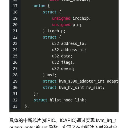
union
 {
struct
 {
unsigned
 irqchip;
unsigned
 pin;
        } irqchip;
struct
 {
            u32 address_lo;
            u32 address_hi;
            u32 data;
            u32 flags;
            u32 devid;
        } msi;
struct
 kvm_s390_adapter_int adapter;
struct
 kvm_hv_sint hv_sint;
    };
struct
 hlist_node link;
};
具体的中断芯片(如PIC、IOAPIC)通过实现 kvm_irq_r
outing_entry 的 set 函数，实现了在中断注入时的对应