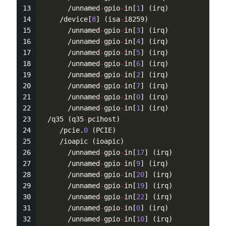
      /unnamed
-
gpio
-
in[
1
] (irq)
    /device[
8
] (isa
-
i8259)
      /unnamed
-
gpio
-
in[
3
] (irq)
      /unnamed
-
gpio
-
in[
4
] (irq)
      /unnamed
-
gpio
-
in[
5
] (irq)
      /unnamed
-
gpio
-
in[
6
] (irq)
      /unnamed
-
gpio
-
in[
2
] (irq)
      /unnamed
-
gpio
-
in[
7
] (irq)
      /unnamed
-
gpio
-
in[
0
] (irq)
      /unnamed
-
gpio
-
in[
1
] (irq)
 /q35 (q35
-
pcihost)
    /pcie.
0
 (PCIE)
    /ioapic (ioapic)
      /unnamed
-
gpio
-
in[
17
] (irq)
      /unnamed
-
gpio
-
in[
9
] (irq)
      /unnamed
-
gpio
-
in[
20
] (irq)
      /unnamed
-
gpio
-
in[
19
] (irq)
      /unnamed
-
gpio
-
in[
22
] (irq)
      /unnamed
-
gpio
-
in[
0
] (irq)
      /unnamed
-
gpio
-
in[
10
] (irq)