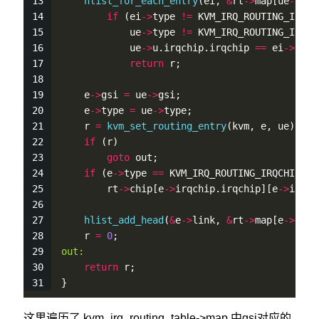
hlist_for_each_entry
(ei, 
&
rt
-
>
map[ue
-
>
gsi
if
 (ei
-
>
type 
!
=
 KVM_IRQ_ROUTING_IRQCH
            ue
-
>
type 
!
=
 KVM_IRQ_ROUTING_IRQCH
            ue
-
>
u.irqchip.irqchip 
=
=
 ei
-
>
irqc
return
 r;
    e
-
>
gsi 
=
 ue
-
>
gsi;
    e
-
>
type 
=
 ue
-
>
type;
    r 
=
kvm_set_routing_entry
(kvm, e, ue);
if
 (r)
goto
 out;
if
 (e
-
>
type 
=
=
 KVM_IRQ_ROUTING_IRQCHIP)
        rt
-
>
chip[e
-
>
irqchip.irqchip][e
-
>
irqch
hlist_add_head
(
&
e
-
>
link, 
&
rt
-
>
map[e
-
>
gsi]
    r 
=
0
;
out:
return
 r;
}
这里遍历了 kvm_irq_routing_table->map 中gsi对应的