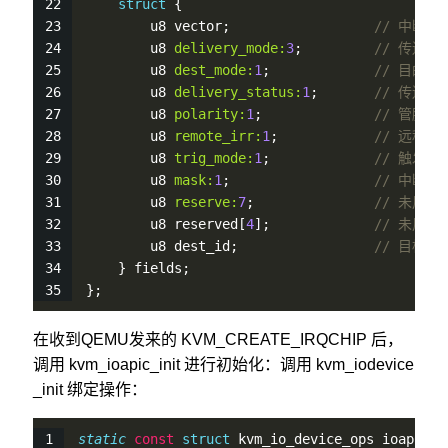
struct
 {
        u8 vector;                  
// 中断向
        u8 
delivery_mode:
3
;         
// 传送模式
        u8 
dest_mode:
1
;             
// 目的地模
        u8 
delivery_status:
1
;       
// 传送状
        u8 
polarity:
1
;              
// 管脚
        u8 
remote_irr:
1
;            
// 远程I
        u8 
trig_mode:
1
;             
// 触发模
        u8 
mask:
1
;                  
// 中断
        u8 
reserve:
7
;               
// 未用
        u8 reserved[
4
];             
// 未用
        u8 dest_id;                 
// 目标，P
    } fields;
};
在收到QEMU发来的 KVM_CREATE_IRQCHIP 后，
调用 kvm_ioapic_init 进行初始化：调用 kvm_iodevice
_init 绑定操作：
static
const
struct
 kvm_io_device_ops ioapic_m