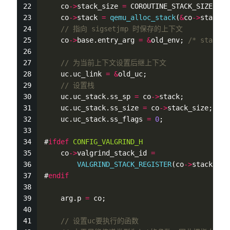
    co
-
>
stack_size 
=
 COROUTINE_STACK_SIZE;
    co
-
>
stack 
=
qemu_alloc_stack
(
&
co
-
>
stack_s
// 指向 sigsetjmp 时保存的上下文
    co
-
>
base.entry_arg 
=
&
old_env; 
/* stash a
// 为当前上下文设置后继上下文
    uc.uc_link 
=
&
old_uc;
// 设置栈
    uc.uc_stack.ss_sp 
=
 co
-
>
stack;
    uc.uc_stack.ss_size 
=
 co
-
>
stack_size;
    uc.uc_stack.ss_flags 
=
0
;
#
ifdef
CONFIG_VALGRIND_H
    co
-
>
valgrind_stack_id 
=
VALGRIND_STACK_REGISTER
(co
-
>
stack, co
#
endif
    arg.p 
=
 co;
// 设置uc要执行的函数