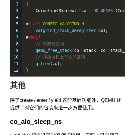
{
    CoroutineUContext 
*
co 
=
DO_UPCAST
(Corouti
#
ifdef
CONFIG_VALGRIND_H
valgrind_stack_deregister
(co);
#
endif
// 释放栈空间
qemu_free_stack
(co
-
>
stack, co
-
>
stack_size
// 释放协程上下文的空间
g_free
(co);
}
其他
除了create / enter / yield 这些基础功能外，QEMU 还
提供了对它们的包装来进一步方便使用。
co_aio_sleep_ns