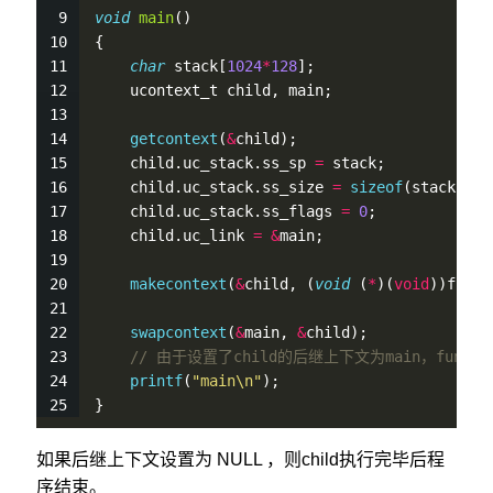
void
main
()
{
char
 stack[
1024
*
128
];
    ucontext_t child, main;
getcontext
(
&
child);                      
    child.uc_stack.ss_sp 
=
 stack;            
    child.uc_stack.ss_size 
=
sizeof
(stack);  
    child.uc_stack.ss_flags 
=
0
;
    child.uc_link 
=
&
main;                   
makecontext
(
&
child, (
void
 (
*
)(
void
))func,
swapcontext
(
&
main, 
&
child);              
// 由于设置了child的后继上下文为main，fun
printf
(
"main\n"
);
}
如果后继上下文设置为 NULL ，则child执行完毕后程
序结束。