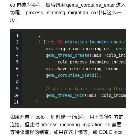
co 包装为协程，然后调用 qemu_coroutine_enter 进入
协程， process_incoming_migration_co 中有这么一
段：
    ...
if
 (
!
ret 
&
&
migration_incoming_enable_col
        mis
-
>
migration_incoming_co 
=
qemu_cor
qemu_thread_create
(
&
mis
-
>
colo_incomin
             colo_process_incoming_thread, mi
        mis
-
>
have_colo_incoming_thread 
=
true
qemu_coroutine_yield
();
/* Wait checkpoint incoming thread ex
qemu_thread_join
(
&
mis
-
>
colo_incoming_
    }
如果开启了 colo ，则创建一个线程，用于等待对方的
连接。但此时 process_incoming_migration_co 需要
等待该流程的结束，如果在这里傻等，那 COLO inco