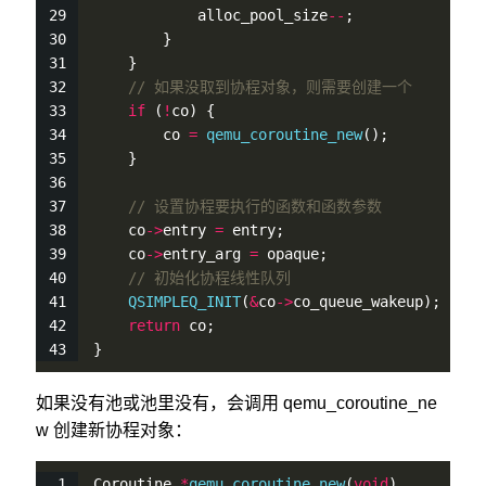
            alloc_pool_size
-
-
;
        }
    }
// 如果没取到协程对象，则需要创建一个
if
 (
!
co) {
        co 
=
qemu_coroutine_new
();
    }
// 设置协程要执行的函数和函数参数
    co
-
>
entry 
=
 entry;
    co
-
>
entry_arg 
=
 opaque;
// 初始化协程线性队列
QSIMPLEQ_INIT
(
&
co
-
>
co_queue_wakeup);
return
 co;
}
如果没有池或池里没有，会调用 qemu_coroutine_ne
w 创建新协程对象：
Coroutine 
*
qemu_coroutine_new
(
void
)