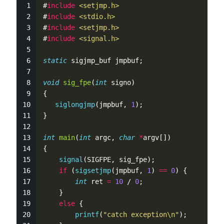
#
include
<setjmp.h>
#
include
<stdio.h>
#
include
<setjmp.h>
#
include
<signal.h>
static
 sigjmp_buf jmpbuf;
void
sig_fpe
(
int
 signo)
{
siglongjmp
(jmpbuf, 
1
);
}
int
main
(
int
 argc, 
char
*
argv[])
{
signal
(SIGFPE, sig_fpe);
if
 (
sigsetjmp
(jmpbuf, 
1
) 
=
=
0
) {
int
 ret 
=
10
 / 
0
;
    }
else
 {
printf
(
"catch exception\n"
);