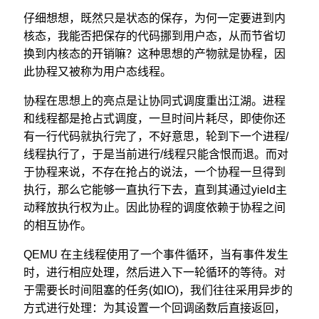
仔细想想，既然只是状态的保存，为何一定要进到内
核态，我能否把保存的代码挪到用户态，从而节省切
换到内核态的开销嘛？这种思想的产物就是协程，因
此协程又被称为用户态线程。
协程在思想上的亮点是让协同式调度重出江湖。进程
和线程都是抢占式调度，一旦时间片耗尽，即使你还
有一行代码就执行完了，不好意思，轮到下一个进程/
线程执行了，于是当前进行/线程只能含恨而退。而对
于协程来说，不存在抢占的说法，一个协程一旦得到
执行，那么它能够一直执行下去，直到其通过yield主
动释放执行权为止。因此协程的调度依赖于协程之间
的相互协作。
QEMU 在主线程使用了一个事件循环，当有事件发生
时，进行相应处理，然后进入下一轮循环的等待。对
于需要长时间阻塞的任务(如IO)，我们往往采用异步的
方式进行处理：为其设置一个回调函数后直接返回，