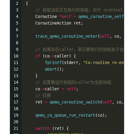
{
// 获取当前正在执行的协程，对于 ucontext 实现
    Coroutine 
*
self
=
qemu_coroutine_self
();
    CoroutineAction ret;
trace_qemu_coroutine_enter
(
self
, co, co
-
>
// 如果存在caller，表示要执行的协程处于协程
if
 (co
-
>
caller) {
fprintf
(stderr, 
"Co-routine re-entere
abort
();
    }
// 设置要运行协程的caller为当前协程
    co
-
>
caller 
=
self
;
// 切换
    ret 
=
qemu_coroutine_switch
(
self
, co, COR
qemu_co_queue_run_restart
(co);
switch
 (ret) {