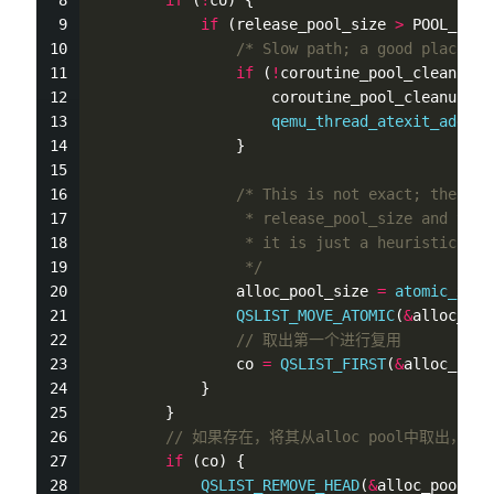
if
 (
!
co) {
if
 (release_pool_size 
>
 POOL_BATC
/* Slow path; a good place to
if
 (
!
coroutine_pool_cleanup_n
                    coroutine_pool_cleanup_no
qemu_thread_atexit_add
(
&
c
                }
/* This is not exact; there c
                 * release_pool_size and the 
                 * it is just a heuristic, it
                 */
                alloc_pool_size 
=
atomic_xchg
QSLIST_MOVE_ATOMIC
(
&
alloc_poo
// 取出第一个进行复用
                co 
=
QSLIST_FIRST
(
&
alloc_pool
            }
        }
// 如果存在，将其从alloc pool中取出，
if
 (co) {
QSLIST_REMOVE_HEAD
(
&
alloc_pool, p