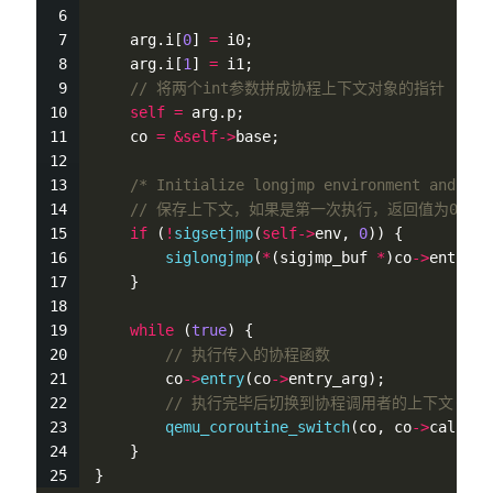
    arg.i[
0
] 
=
 i0;
    arg.i[
1
] 
=
 i1;
// 将两个int参数拼成协程上下文对象的指针
self
=
 arg.p;
    co 
=
&
self
-
>
base;
/* Initialize longjmp environment and swi
// 保存上下文，如果是第一次执行，返回值为0，切换回 q
if
 (
!
sigsetjmp
(
self
-
>
env, 
0
)) {
siglongjmp
(
*
(sigjmp_buf 
*
)co
-
>
entry_a
    }
while
 (
true
) {
// 执行传入的协程函数
        co
-
>
entry
(co
-
>
entry_arg);
// 执行完毕后切换到协程调用者的上下文(call
qemu_coroutine_switch
(co, co
-
>
caller,
    }
}