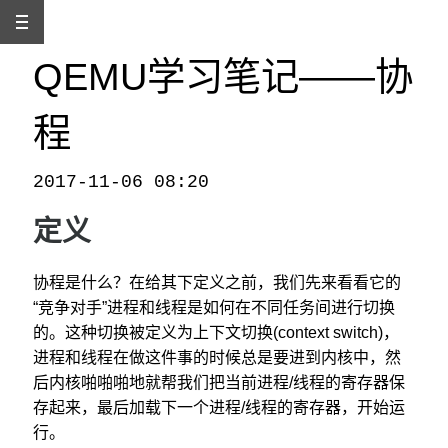
QEMU学习笔记——协
程
2017-11-06 08:20
本文发自
http://www.binss.me/blog/qemu-note-of-coroutine/
，转载请注明出处。
定义
协程是什么？在给其下定义之前，我们先来看看它的
“竞争对手”进程和线程是如何在不同任务间进行切换
的。这种切换被定义为上下文切换(context switch)，
进程和线程在做这件事的时候总是要进到内核中，然
后内核啪啪啪地就帮我们把当前进程/线程的寄存器保
存起来，最后加载下一个进程/线程的寄存器，开始运
行。