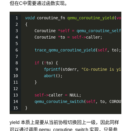
但在C中需要通过函数实现。
void
 coroutine_fn 
qemu_coroutine_yield
(
void
)
{
    Coroutine 
*
self
=
qemu_coroutine_self
();
    Coroutine 
*
to 
=
self
-
>
caller;
trace_qemu_coroutine_yield
(
self
, to);
if
 (
!
to) {
fprintf
(stderr, 
"Co-routine is yieldi
abort
();
    }
self
-
>
caller 
=
 NULL;
qemu_coroutine_switch
(
self
, to, COROUTINE
}
yield 本质上是要从当前协程切换回上一级，因此同样
可以通过调用 qemu_coroutine_switch 实现，只是参