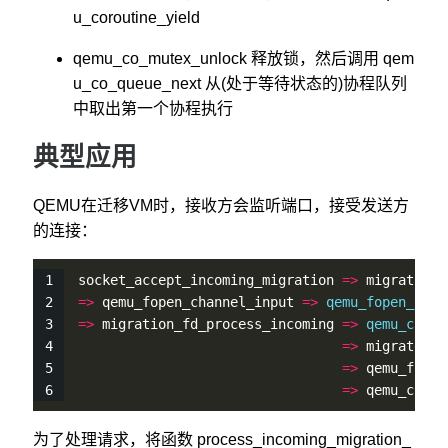
u_coroutine_yield
qemu_co_mutex_unlock 释放锁，然后调用 qem
u_co_queue_next 从(处于等待状态的)协程队列
中取出第一个协程执行
典型应用
QEMU在迁移VM时，接收方会监听端口，接受发送方
的连接：
socket_accept_incoming_migration 
=
>
 migration_
=
>
 qemu_fopen_channel_input 
=
>
qemu_fopen_ops
(
=
>
 migration_fd_process_incoming 
=
>
qemu_corou
=
>
 migrate_d
=
>
 qemu_file
=
>
 qemu_coro
为了处理请求，将函数 process_incoming_migration_