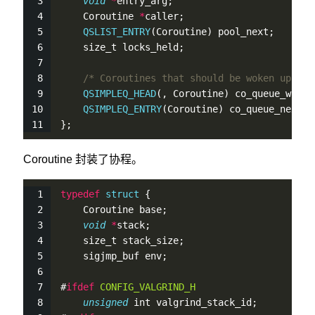
void
*
entry_arg;                         
    Coroutine 
*
caller;                       
QSLIST_ENTRY
(Coroutine) pool_next;       
    size_t locks_held;
/* Coroutines that should be woken up whe
QSIMPLEQ_HEAD
(, Coroutine) co_queue_wakeu
QSIMPLEQ_ENTRY
(Coroutine) co_queue_next; 
};
Coroutine 封装了协程。
typedef
struct
 {
    Coroutine base;                          
void
*
stack;                             
    size_t stack_size;
    sigjmp_buf env;
#
ifdef
CONFIG_VALGRIND_H
unsigned
 int valgrind_stack_id;