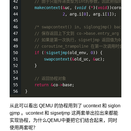
// 由于只能传递类型为int的参数，因此把指向协
makecontext
(
&
uc, (
void
 (
*
)(
void
))coroutin
2
, arg.i[
0
], arg.i[
1
]);
/* swapcontext() in, siglongjmp() back ou
// 保存返回上下文到 co->base.entry_arg 指
// 如果是第一次执行，sigsetjmp 返回值为0，则执行 s
// coroutine_trampoline 在第一次调用时会通
if
 (
!
sigsetjmp
(old_env, 
0
)) {
swapcontext
(
&
old_uc, 
&
uc);
    }
// 返回协程对象
return
&
co
-
>
base;
}
从此可以看出 QEMU 的协程用到了 ucontext 和 siglon
gjmp 。ucontext 和 sigsetjmp 这两套单出拉出来都能
实现协程，为什么QEMU中要把它们结合起来，同时
使用两套呢？