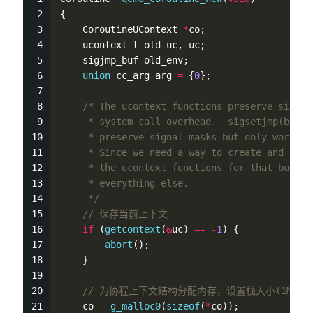
{
    CoroutineUContext 
*
co;
    ucontext_t old_uc, uc;
    sigjmp_buf old_env;
union
 cc_arg arg 
=
 {
0
};
/* The ucontext functions preserve signal
     * system call overhead.  sigsetjmp(buf, 
     * preserve signal masks but only works o
     * Since we need a way to create and swit
     * the ucontext functions for that but si
     * everything else.
     */
// 保存当前上下文
if
 (
getcontext
(
&
uc) 
=
=
-
1
) {
abort
();
    }
// 为协程上下文结构分配内存，设置栈大小(1MB)
    co 
=
g_malloc0
(
sizeof
(
*
co));