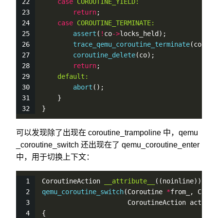
case
COROUTINE_YIELD:
return
;
case
COROUTINE_TERMINATE:
assert
(
!
co
-
>
locks_held);
trace_qemu_coroutine_terminate
(co);
coroutine_delete
(co);
return
;
default:
abort
();
    }
}
可以发现除了出现在 coroutine_trampoline 中，qemu
_coroutine_switch 还出现在了 qemu_coroutine_enter
中，用于切换上下文：
CoroutineAction 
__attribute__
((noinline))
qemu_coroutine_switch
(Coroutine 
*
from_, Corou
                      CoroutineAction action)
{