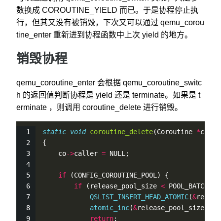
数换成 COROUTINE_YIELD 而已。于是协程停止执
行，但其又没有被销毁，下次又可以通过 qemu_corou
tine_enter 重新进到协程函数中上次 yield 的地方。
销毁协程
qemu_coroutine_enter 会根据 qemu_coroutine_switc
h 的返回值判断协程是 yield 还是 terminate。如果是 t
erminate ，则调用 coroutine_delete 进行销毁。
static
void
coroutine_delete
(Coroutine 
*
co)
{
    co
-
>
caller 
=
 NULL;
if
 (CONFIG_COROUTINE_POOL) {
if
 (release_pool_size 
<
 POOL_BATCH_SI
QSLIST_INSERT_HEAD_ATOMIC
(
&
releas
atomic_inc
(
&
release_pool_size);
return
;