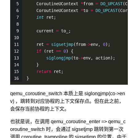
    CoroutineUContext 
*
from 
=
DO_UPCAST
(Corou
    CoroutineUContext 
*
to 
=
DO_UPCAST
(Corouti
int
 ret;
    current 
=
 to_;
    ret 
=
sigsetjmp
(from
-
>
env, 
0
);
if
 (ret 
=
=
0
) {
siglongjmp
(to
-
>
env, action);
    }
return
 ret;
}
qemu_coroutine_switch 本质上是 siglongjmp(co->en
v) ，跳转到对应协程的上下文保存点。但在此之前，
会保存当前协程的上下文。
也就是说，在调用 qemu_coroutine_enter => qemu_c
oroutine_switch 时，会通过 sigsetjmp 跳转到第一次
调用 coroutine_trampoline 的 sigsetjmp 的位置，由于