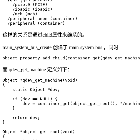
    /pcie.0 (PCIE)

    /ioapic (ioapic)

    /mch (mch)

  /peripheral-anon (container)

  /peripheral (container)
这样的关系是通过child属性来维系的。
main_system_bus_create 创建了 main-system-bus ，同时
object_property_add_child(container_get(qdev_get_machin
而 qdev_get_machine 定义如下：
Object *qdev_get_machine(void)

{

    static Object *dev;

    if (dev == NULL) {

        dev = container_get(object_get_root(), "/machin
    }

    return dev;

}

Object *object_get_root(void)

{
