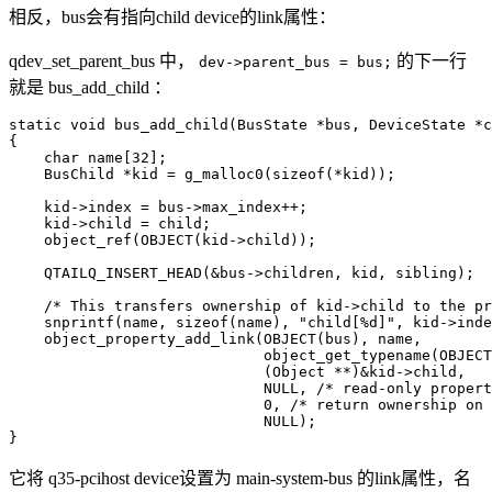
相反，bus会有指向child device的link属性：
qdev_set_parent_bus 中，
的下一行
dev->parent_bus = bus;
就是 bus_add_child ：
static void bus_add_child(BusState *bus, DeviceState *c
{

    char name[32];

    BusChild *kid = g_malloc0(sizeof(*kid));

    kid->index = bus->max_index++;

    kid->child = child;

    object_ref(OBJECT(kid->child));

    QTAILQ_INSERT_HEAD(&bus->children, kid, sibling);

    /* This transfers ownership of kid->child to the pr
    snprintf(name, sizeof(name), "child[%d]", kid->inde
    object_property_add_link(OBJECT(bus), name,

                             object_get_typename(OBJECT
                             (Object **)&kid->child,

                             NULL, /* read-only propert
                             0, /* return ownership on 
                             NULL);

}
它将 q35-pcihost device设置为 main-system-bus 的link属性，名