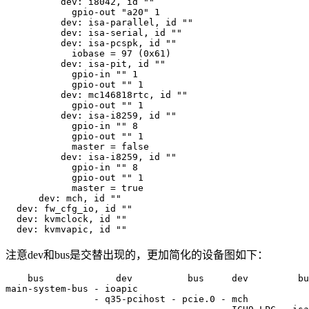
          dev: i8042, id ""

            gpio-out "a20" 1

          dev: isa-parallel, id ""

          dev: isa-serial, id ""

          dev: isa-pcspk, id ""

            iobase = 97 (0x61)

          dev: isa-pit, id ""

            gpio-in "" 1

            gpio-out "" 1

          dev: mc146818rtc, id ""

            gpio-out "" 1

          dev: isa-i8259, id ""

            gpio-in "" 8

            gpio-out "" 1

            master = false

          dev: isa-i8259, id ""

            gpio-in "" 8

            gpio-out "" 1

            master = true

      dev: mch, id ""

  dev: fw_cfg_io, id ""

  dev: kvmclock, id ""

  dev: kvmvapic, id ""
注意dev和bus是交替出现的，更加简化的设备图如下：
    bus             dev          bus     dev         bu
main-system-bus - ioapic

                - q35-pcihost - pcie.0 - mch
