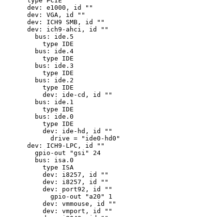
      type PCIE

      dev: e1000, id ""

      dev: VGA, id ""

      dev: ICH9 SMB, id ""

      dev: ich9-ahci, id ""

        bus: ide.5

          type IDE

        bus: ide.4

          type IDE

        bus: ide.3

          type IDE

        bus: ide.2

          type IDE

          dev: ide-cd, id ""

        bus: ide.1

          type IDE

        bus: ide.0

          type IDE

          dev: ide-hd, id ""

            drive = "ide0-hd0"

      dev: ICH9-LPC, id ""

        gpio-out "gsi" 24

        bus: isa.0

          type ISA

          dev: i8257, id ""

          dev: i8257, id ""

          dev: port92, id ""

            gpio-out "a20" 1

          dev: vmmouse, id ""

          dev: vmport, id ""
