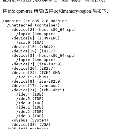
将 info qom-tree 精简(去除irq和memory-region)后如下：
/machine (pc-q35-2.8-machine)

  /unattached (container)

    /device[2] (host-x86_64-cpu)

      /lapic (kvm-apic)

    /device[6] (ICH9-LPC)

      /isa.0 (ISA)

    /device[15] (i8042)

    /device[19] (i8257)

    /device[3] (host-x86_64-cpu)

      /lapic (kvm-apic)

    /device[7] (isa-i8259)

    /device[20] (i8257)

    /device[24] (ICH9 SMB)

      /i2c (i2c-bus)

    /device[8] (isa-i8259)

    /device[17] (vmmouse)

    /device[21] (ich9-ahci)

      /ide.4 (IDE)

      /ide.5 (IDE)

      /ide.0 (IDE)

      /ide.1 (IDE)

      /ide.2 (IDE)

      /ide.3 (IDE)

    /sysbus (System)

    /device[33] (VGA)

  /q35 (q35-pcihost)
