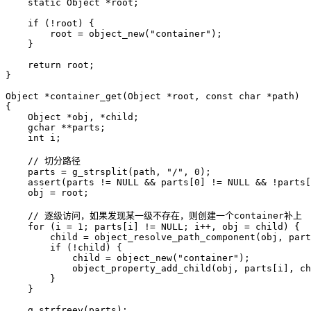
    static Object *root;

    if (!root) {

        root = object_new("container");

    }

    return root;

}

Object *container_get(Object *root, const char *path)

{

    Object *obj, *child;

    gchar **parts;

    int i;

    // 切分路径

    parts = g_strsplit(path, "/", 0);

    assert(parts != NULL && parts[0] != NULL && !parts[
    obj = root;

    // 逐级访问，如果发现某一级不存在，则创建一个container补上

    for (i = 1; parts[i] != NULL; i++, obj = child) {

        child = object_resolve_path_component(obj, part
        if (!child) {

            child = object_new("container");

            object_property_add_child(obj, parts[i], ch
        }

    }

    g_strfreev(parts);
