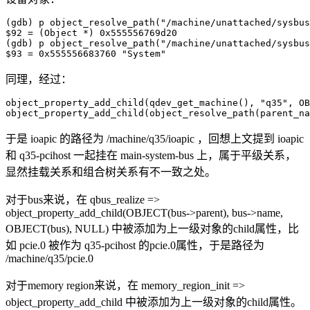
(gdb) p object_resolve_path("/machine/unattached/sysbus
$92 = (Object *) 0x555556769d20

(gdb) p object_resolve_path("/machine/unattached/sysbus
$93 = 0x555556683760 "System"
同理，经过：
object_property_add_child(qdev_get_machine(), "q35", OB
object_property_add_child(object_resolve_path(parent_na
于是 ioapic 的路径为 /machine/q35/ioapic ，回想上文提到 ioapic
和 q35-pcihost 一起挂在 main-system-bus 上，属于平级关系，
显然挂载关系和组合树关系有不一致之处。
对于bus来说，在 qbus_realize =>
object_property_add_child(OBJECT(bus->parent), bus->name,
OBJECT(bus), NULL) 中被添加为上一级对象的child属性，比
如 pcie.0 被作为 q35-pcihost 的pcie.0属性，于是路径为
/machine/q35/pcie.0
对于memory region来说，在 memory_region_init =>
object_property_add_child 中被添加为上一级对象的child属性。