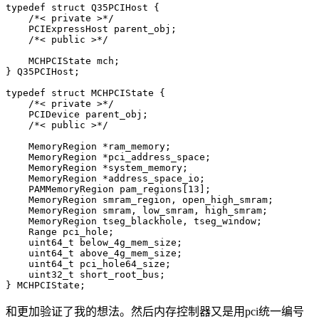
typedef struct Q35PCIHost {

    /*< private >*/

    PCIExpressHost parent_obj;

    /*< public >*/

    MCHPCIState mch;

} Q35PCIHost;

typedef struct MCHPCIState {

    /*< private >*/

    PCIDevice parent_obj;

    /*< public >*/

    MemoryRegion *ram_memory;

    MemoryRegion *pci_address_space;

    MemoryRegion *system_memory;

    MemoryRegion *address_space_io;

    PAMMemoryRegion pam_regions[13];

    MemoryRegion smram_region, open_high_smram;

    MemoryRegion smram, low_smram, high_smram;

    MemoryRegion tseg_blackhole, tseg_window;

    Range pci_hole;

    uint64_t below_4g_mem_size;

    uint64_t above_4g_mem_size;

    uint64_t pci_hole64_size;

    uint32_t short_root_bus;

} MCHPCIState;
和更加验证了我的想法。然后内存控制器又是用pci统一编号