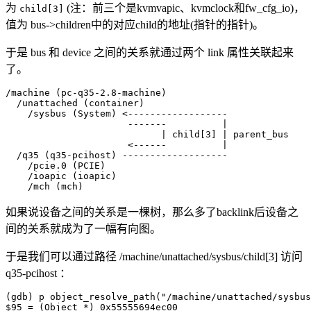
为
(注：前三个是kvmvapic、kvmclock和fw_cfg_io)，
child[3]
值为 bus->children中的对应child的地址(指针的指针)。
于是 bus 和 device 之间的关系就通过两个 link 属性关联起来
了。
/machine (pc-q35-2.8-machine)

  /unattached (container)

    /sysbus (System) <------------------

                      -------          |

                            | child[3] | parent_bus

                      <------          |

  /q35 (q35-pcihost) -------------------

    /pcie.0 (PCIE)

    /ioapic (ioapic)

    /mch (mch)
如果说设备之间的关系是一棵树，那么多了backlink后设备之
间的关系就成为了一幅有向图。
于是我们可以通过路径 /machine/unattached/sysbus/child[3] 访问
q35-pcihost ：
(gdb) p object_resolve_path("/machine/unattached/sysbus
$95 = (Object *) 0x55555694ec00
