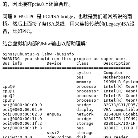
的，因此接在pcie.0上还算合理。
同理 ICH9-LPC 是 PCI/ISA bridge，也就是我们通常所说的南
桥。然后上面接了条ISA总线，用来连接传统的(Legacy)ISA设
备，比如PIC。
结合虚拟机内部的lshw输出以帮助理解：
binss@ubuntu:~$ lshw -businfo

WARNING: you should run this program as super-user.

Bus info          Device      Class      Description

====================================================

                              system     Computer

                              bus        Motherboard

                              memory     1999MiB System
cpu@0                         processor  Intel(R) Xeon(
cpu@1                         processor  Intel(R) Xeon(
cpu@2                         processor  Intel(R) Xeon(
cpu@3                         processor  Intel(R) Xeon(
pci@0000:00:00.0              bridge     82G33/G31/P35/
pci@0000:00:01.0              display    VGA compatible
pci@0000:00:02.0  enp0s2      network    82540EM Gigabi
pci@0000:00:1f.0              bridge     82801IB (ICH9)
pci@0000:00:1f.2              storage    82801IR/IO/IH 
pci@0000:00:1f.3              bus        82801I (ICH9 F
                  scsi2       storage

scsi@2:0.0.0      /dev/cdrom  disk       DVD reader