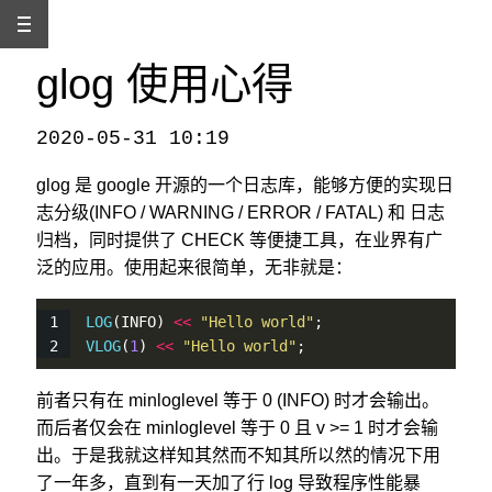
glog 使用心得
2020-05-31 10:19
本文发自
http://www.binss.me/blog/notes-of-glog/
，转载请注明出处。
glog 是 google 开源的一个日志库，能够方便的实现日
志分级(INFO / WARNING / ERROR / FATAL) 和 日志
归档，同时提供了 CHECK 等便捷工具，在业界有广
泛的应用。使用起来很简单，无非就是：
LOG
(INFO) 
<
<
"Hello world"
;
VLOG
(
1
) 
<
<
"Hello world"
;
前者只有在 minloglevel 等于 0 (INFO) 时才会输出。
而后者仅会在 minloglevel 等于 0 且 v >= 1 时才会输
出。于是我就这样知其然而不知其所以然的情况下用
了一年多，直到有一天加了行 log 导致程序性能暴