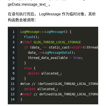
geData::message_text_ 。
在语句执行完后， LogMessage 作为临时对象，其析
构函数会被调用：
LogMessage:
:~
LogMessage
() {
Flush
();
#
ifdef
GLOG_THREAD_LOCAL_STORAGE
if
 (data_ 
=
=
 static_cast
<
void
*
>
(
&
thread_msg
    data_
-
>
~
LogMessageData
();
    thread_data_available 
=
true
;
  }
else
 {
delete
 allocated_;
  }
#else // !defined(GLOG_THREAD_LOCAL_STORAGE)
delete
 allocated_;
#
endif
 // defined(GLOG_THREAD_LOCAL_STORAGE)
}