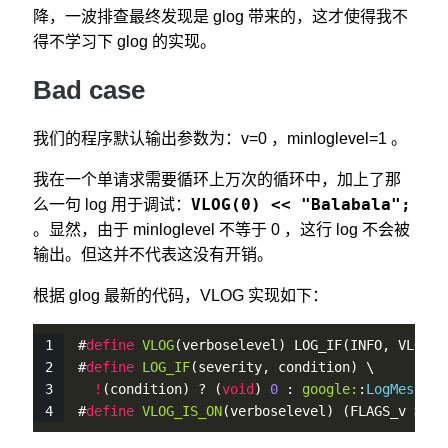
降，一波排查最终发现是 glog 带来的，这才使得我不
得不学习下 glog 的实现。
Bad case
我们的程序默认输出参数为：v=0 ，minloglevel=1 。
我在一个单请求需要循环上万次的循环中，加上了那
VLOG(0) << "Balabala";
么一句 log 用于调试：
。显然，由于 minloglevel 不等于 0 ，这行 log 不会被
输出。但这并不代表这没有开销。
根据 glog 最新的代码，VLOG 实现如下：
#
define
VLOG
(verboselevel) LOG_IF(INFO, VLOG_I
#
define
LOG_IF
(severity, condition) \
!
(condition) ? (
void
) 
0
 : 
google:
:
LogMessage
#
define
VLOG_IS_ON
(verboselevel) (FLAGS_v >= (