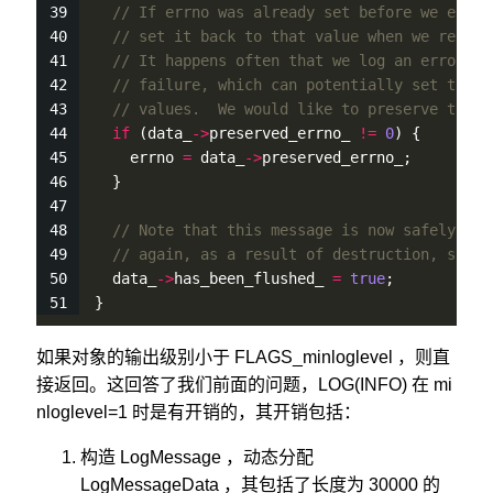
// If errno was already set before we enter
// set it back to that value when we return
// It happens often that we log an error me
// failure, which can potentially set the e
// values.  We would like to preserve the o
if
 (data_
-
>
preserved_errno_ 
!
=
0
) {
    errno 
=
 data_
-
>
preserved_errno_;
  }
// Note that this message is now safely log
// again, as a result of destruction, say, 
  data_
-
>
has_been_flushed_ 
=
true
;
}
如果对象的输出级别小于 FLAGS_minloglevel ，则直
接返回。这回答了我们前面的问题，LOG(INFO) 在 mi
nloglevel=1 时是有开销的，其开销包括：
构造 LogMessage ，动态分配
LogMessageData ，其包括了长度为 30000 的