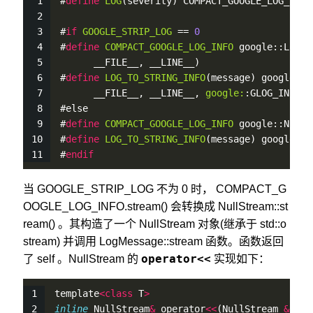
#
define
LOG
(severity) COMPACT_GOOGLE_LOG_ ## 
#
if
GOOGLE_STRIP_LOG
 == 
0
#
define
COMPACT_GOOGLE_LOG_INFO
 google::LogMe
      __FILE__, __LINE__)
#
define
LOG_TO_STRING_INFO
(message) google::L
      __FILE__, __LINE__, 
google:
:GLOG_INFO, 
#else
#
define
COMPACT_GOOGLE_LOG_INFO
 google::NullS
#
define
LOG_TO_STRING_INFO
(message) google::N
#
endif
当 GOOGLE_STRIP_LOG 不为 0 时， COMPACT_G
OOGLE_LOG_INFO.stream() 会转换成 NullStream::st
ream() 。其构造了一个 NullStream 对象(继承于 std::o
stream) 并调用 LogMessage::stream 函数。函数返回
operator<<
了 self 。NullStream 的
实现如下：
template
<
class
 T
>
inline
 NullStream
&
 operator
<
<
(NullStream 
&
str,