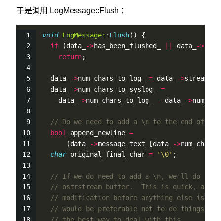
于是调用 LogMessage::Flush ：
void
LogMessage:
:
Flush
() {
if
 (data_
-
>
has_been_flushed_ 
|
|
 data_
-
>
seve
return
;
  data_
-
>
num_chars_to_log_ 
=
 data_
-
>
stream_.
p
  data_
-
>
num_chars_to_syslog_ 
=
    data_
-
>
num_chars_to_log_ 
-
 data_
-
>
num_pre
// Do we need to add a \n to the end of thi
bool
 append_newline 
=
      (data_
-
>
message_text_[data_
-
>
num_chars_
char
 original_final_char 
=
'\0'
;
// If we do need to add a \n, we'll do it b
// ostrstream buffer.  This is quick, and w
// modification before anything else is don
// would be preferable not to do things thi
// the best way to deal with this.