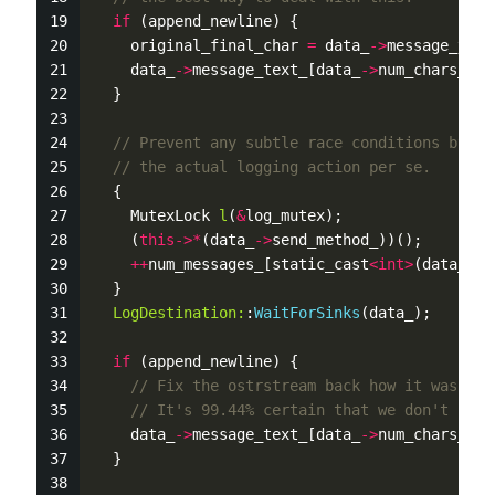
if
 (append_newline) {
    original_final_char 
=
 data_
-
>
message_text
    data_
-
>
message_text_[data_
-
>
num_chars_to_
  }
// Prevent any subtle race conditions by wr
// the actual logging action per se.
  {
    MutexLock 
l
(
&
log_mutex);
    (
this
-
>
*
(data_
-
>
send_method_))();
+
+
num_messages_[static_cast
<
int
>
(data_
-
>
s
  }
LogDestination:
:
WaitForSinks
(data_);
if
 (append_newline) {
// Fix the ostrstream back how it was bef
// It's 99.44% certain that we don't need
    data_
-
>
message_text_[data_
-
>
num_chars_to_
  }