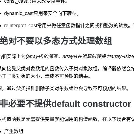
const_cast只用来改变常量性。
dynamic_cast只用来安全向下转型。
reinterpret_cast常用来做任意函数指针之间或和整数的
3 绝对不要以多态方式处理数组
ray[i]实际上为
(array+i)的简写。array+i在运算时转换为array+i
si
果向接受父类对象数组的函数传入子类对象数组，编译器依然会
小于子类对象的大小，造成不可预期的结果。
理，通过父类指针删除子类对象数组也会导致不可预期的结果。
 非必要不提供default constructor
认构造函数是无需提供变量就能调用的构造函数，在以下场合有
产生数组