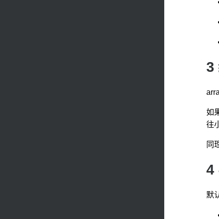
ar
如
往
同
4
默