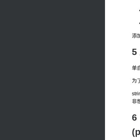
添
5
单
为
st
非
6
(