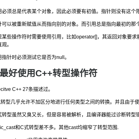
用必须总是代表某个对象，因此必须要有初值。指针则没有这个
针可以被重新赋值从而指向别的对象。而引用总是指向最初的那
现某些操作符时需要使用引用，比如operator[]，其返回对
直观。
用指针时必须测试它是否为null。
 最好使用C++转型操作符
fecitve C++ 27条描述过。
式转型几乎允许不加区分地进行任何类型之间的转换。并且由于
式转型虽然又臭又长，但是容易被解析，且编译器能过诊断转型
atic_cast和C式转型差不多。其他cast均缩窄了转型范围.