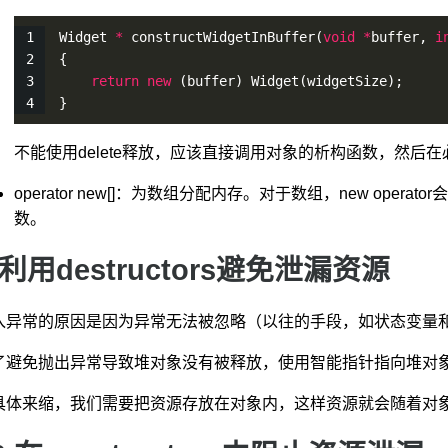
Widget 
*
constructWidgetInBuffer
(
void
*
buffer, 
i
{
return
new
 (buffer) 
Widget
(widgetSize);
}
不能使用delete释放，应该直接调用对象的析构函数，然后在必要
operator new[]：为数组分配内存。对于数组，new op
数。
 利用destructors避免泄漏资源
入异常的原因是因为异常无法被忽略（以往的手段，如状态变量
了避免抛出异常导致堆对象没有被释放，使用智能指针指向堆对
具体来缩，我们需要把资源存放在对象内，这样资源就会随着对