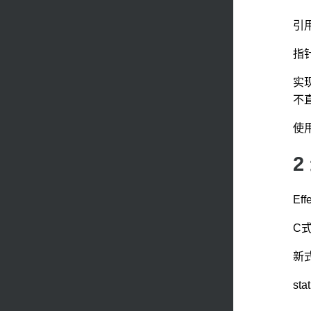
引
指
实
不
使
2
Ef
C
新
st