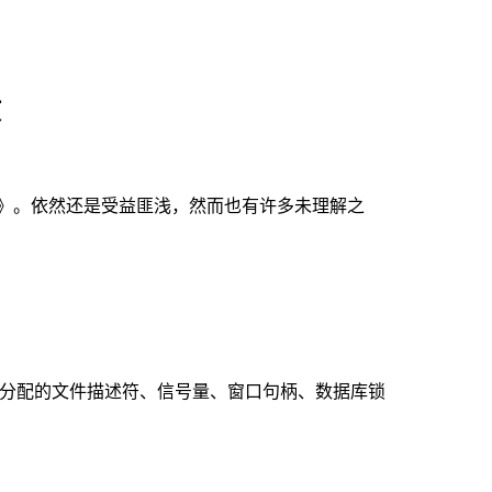
录
ive C++》。依然还是受益匪浅，然而也有许多未理解之
函数中分配的文件描述符、信号量、窗口句柄、数据库锁