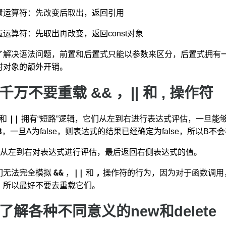
置运算符：先改变后取出，返回引用
置运算符：先取出再改变，返回const对象
了解决语法问题，前置和后置式只能以参数来区分，后置式拥有
时对象的额外开销。
 千万不要重载 && ，|| 和 , 操作符
||
和
拥有“短路”逻辑，它们从左到右进行表达式评估，一旦能
B
，一旦A为false，则表达式的结果已经确定为false，所以B不
从左到右对表达式进行评估，最后返回右侧表达式的值。
&&
||
,
们无法完全模拟
，
和
操作符的行为，因为对于函数调用
，所以最好不要去重载它们。
 了解各种不同意义的new和delete