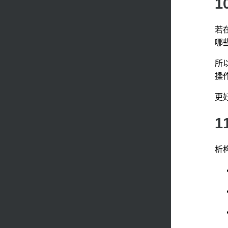
1
若
哪
所
操
更
1
析