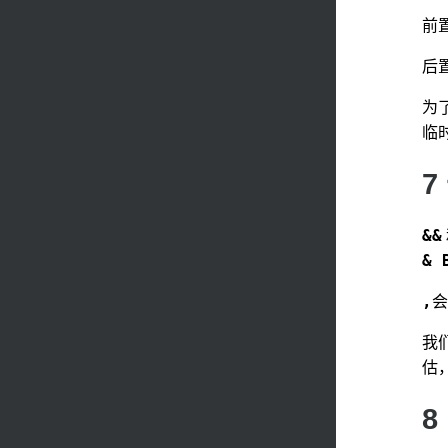
前
后
为
临
7
&&
& 
,
会
我
估
8