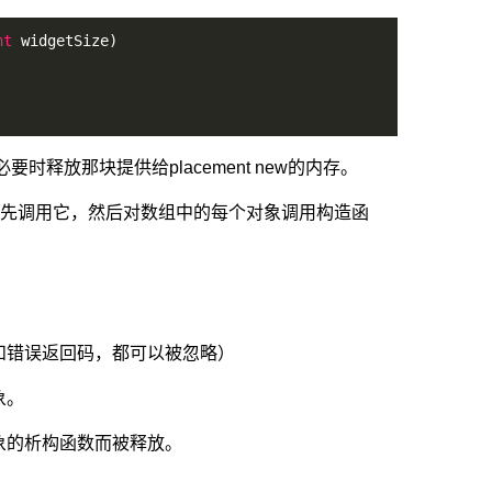
nt
 widgetSize)
时释放那块提供给placement new的内存。
erator会先调用它，然后对数组中的每个对象调用构造函
和错误返回码，都可以被忽略）
象。
象的析构函数而被释放。