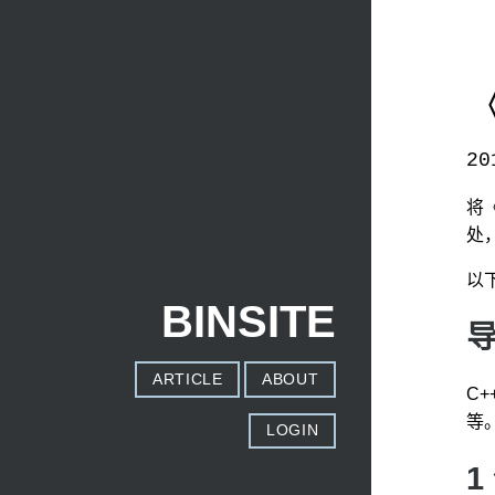
《
20
本文发自
http://www.binss.me/blog/my-excerpt-of
将《
处
以
BINSITE
ARTICLE
ABOUT
C
等
LOGIN
1