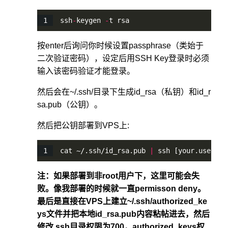
ssh
-
keygen 
-
t rsa
按enter后询问你时候设置passphrase（类始于
二次验证密码），设定后用SSH Key登录时必须
输入该密码验证才能登录。
然后会在~/.ssh/目录下生成id_rsa（私钥）和id_r
sa.pub（公钥）。
然后把公钥部署到VPS上:
cat ~/.ssh/id_rsa.pub 
|
 ssh [your.usernam
注：如果部署到非root用户下，这里可能会失
败。像我部署的时候就一直permisson deny。
最后是直接在VPS上建立~/.ssh/authorized_ke
ys文件并把本地id_rsa.pub内容粘帖进去，然后
修改.ssh目录权限为700，authorized_keys权