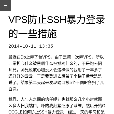
VPS防止SSH暴力登录
的一些措施
2014-10-11 13:35
本文发自
http://www.binss.me/blog/measures-prevent-ssh-enumeration-attrack-to-vps/
，转载请注明出处。
最近在Do上弄了台VPS，由于是第一次弄VPS，所以
非常担心什么被黑啊什么被抓鸡什么的，于是跑去问
师兄，师兄说放心啦没人会这样做的我用了一年多了
还好好的云云，于是我登进去后架了个梯子后就洗洗
睡了。结果第二天起来发现端口被5个不同IP各扫了几
百次。
我靠，人与人之间的信任呢？也就那么几个小时就那
么多人扫我端口，吓的我赶紧还原了系统。然后开始G
OOGLE如何防止SSH暴力登录，经过一天的学习和配