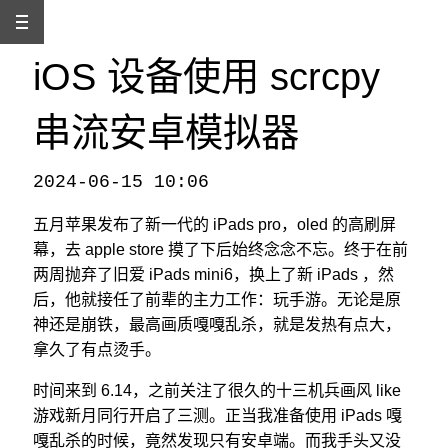
iOS 设备使用 scrcpy
串流安卓模拟器
2024-06-15 10:06
本文发自
http://www.binss.me/blog/ios-streaming-andriod-by-scrcpy/
，转载请注明出处。
五月苹果发布了新一代的 iPads pro，oled 的高刷屏
幕，去 apple store 摸了下后始终念念不忘。终于在前
两周抛弃了旧爱 iPads mini6，换上了新 iPads ，然
后，他就接任了前辈的主力工作：玩手游。无论是原
神还是崩铁，最高画质嘎嘎乱杀，就是发热有点大，
拿久了有点烫手。
时间来到 6.14，之前关注了很久的十三机兵画风 like
游戏新月同行开启了三测。正当我准备使用 iPads 嘎
嘎乱杀的时候，竟然发现只有安卓端。而我手头又没