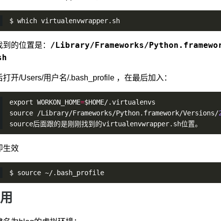
$ which virtualenvwrapper.sh
/Library/Frameworks/Python.framewo
找到的位置是：
sh
打开/Users/用户名/.bash_profile ，在最后加入：
export WORKON_HOME
=
$HOME/.virtualenvs
source /Library/Frameworks/Python.framework/Versions/
source后面跟的是刚刚找到的virtualenvwrapper.sh位置。
即生效
$ source ~/.bash_profile
用