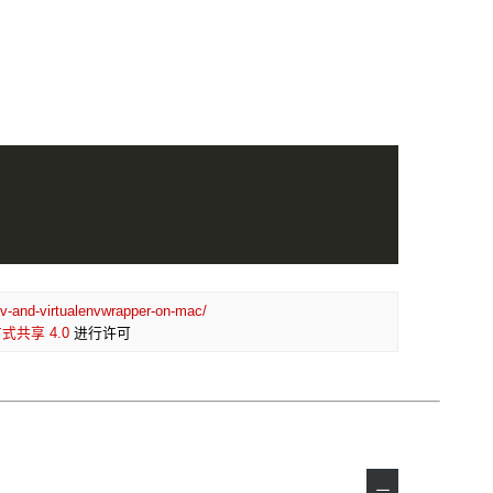
env-and-virtualenvwrapper-on-mac/
共享 4.0
进行许可
－