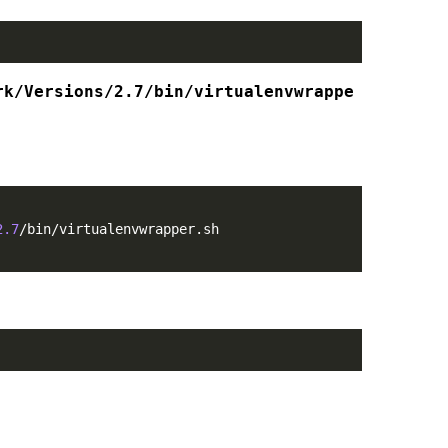
rk/Versions/2.7/bin/virtualenvwrappe
2.7
/bin/virtualenvwrapper.sh