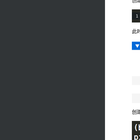
创
此时
创