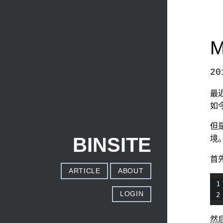
M
20
本文发自
http://www.binss.me/blog/install-virtu
最近
如
但
BINSITE
境。
首先
ARTICLE
ABOUT
LOGIN
然后