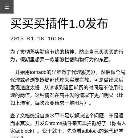
买买买插件1.0发布
2015-01-18 16:05
本文发自
http://www.binss.me/blog/buybuybuy-chrome-plugin-release-save-money/
，转载请注明出处。
为了贯彻落实勤俭节约的精神，防止自己买买买的行
为，假期里想弄一款能够拦截购物行为的东西。
一开始用tornado的异步做了代理服务器，然后做全局
代理或者浏览器局部代理来实现拦截，可是做出来后
发现速度太慢- -从请求到返回耗费的时间是不使用代
理的两倍，这种情况在高并发的情况下更加明显（比
如上淘宝，每次都要请求一堆图片）。
查了文档感觉自身水平不足以解决这个问题，于是退
而求其次，开发Chrome插件来实现拦截好了（你看人
家adblock）。说干就干，先查看adblock的源代码学