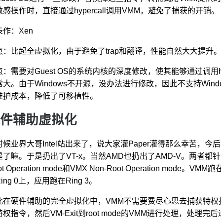
敏感操作时，直接通过hypercall调用VMM，避免了捕获的开销。
表作：Xen
点：比起全虚拟化，由于避免了trap和翻译，性能自然大大提升
点：需要对Guest OS的系统内核的深度修改，使其能够通过调用h
常大。由于Windows不开源，没办法进行修改，因此不支持Windo
维护成本，降低了可移植性。
件辅助虚拟化
时候业界大哥Intel站出来了，说大家灌Paper灌得那么幸苦，
是了嘛。于是扔出了VT-x。当然AMD也扔出了AMD-V。两者都
ot Operation mode和VMX Non-Root Operation mode。VMM跑在
ing 0上，应用跑在Ring 3。
此在硬件辅助的完全虚拟化中，VMM不需要费尽心思去捕获特权指令了，C
权指令，然后VM-Exit到root mode的VMM进行处理，处理完