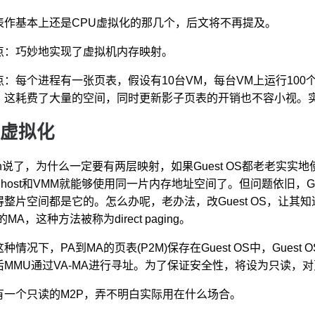
表作基本上还是CPU虚拟化的那几个，后文将不再提及。
点：巧妙地实现了虚拟机内存映射。
点：每个进程有一张页表，假设有10台VM，每台VM上运行100个进程，
。这耗费了大量的空间，同时更新影子页表的开销也不容小视。
虚拟化
en说了，为什么一定要有两层映射，如果Guest OS都老老实实地
、host和VMM就能够使用同一片内存地址空间了。但问题依旧，G
得整片空间都是它的。怎么办呢，老办法，改Guest OS，让其
的MA，这种方法被称为direct paging。
种情况下，PA到MA的页表(P2M)保存在Guest OS中，Gues
后MMU通过VA-MA进行寻址。为了保证安全性，将设为只读，对页表
有一个只读的M2P，弄不明白实际用在什么场合。