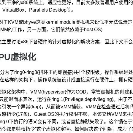
到干净的x86系统上，适应性更好，目前大多数普通用户使用的都是Type2的
VirtualBox、Parallels Desktop等。
对于KVM或bhyve这类kernel module虚拟机来说似乎无法说清楚
VMM的工作，另一方面，它们依然依赖于host OS)
文主要讨论x86下各硬件的针对虚拟化的解决方案，因此下文不会对
PU虚拟化
6分为了ring0-ring3(指环王的即视感)共4个权限级。操作系统是
。在这样的架构下，操作系统被设计成直接运行在硬件上，拥有
拟化架构中，VMM(hypervisor)作为GOD，掌管虚拟机的创建
只能退而求其次，运行在ring 1(Privilege deprivileging)
会引发一个异常(trap)，从而被VMM捕获。VMM在检查通过后将
敏感指令(17条)，Guest OS的执行权限不够，本该交给VMM来
ring 0下执行的语义会有不同，或者直接静默失败了。这个锅在
指令都是特权指令”这个虚拟化定律。如何解决这个问题，成为了