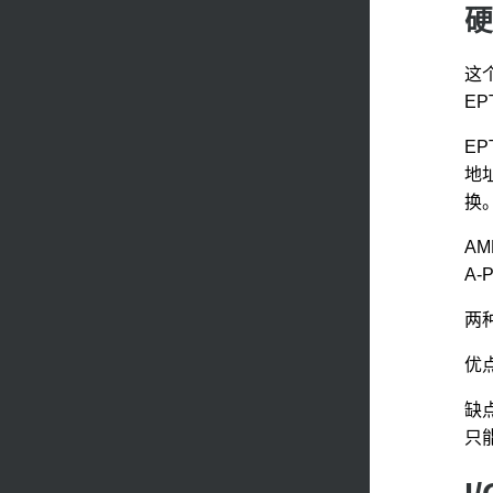
硬
这
EPT
EP
地址
换
AM
A
两
优
缺
只