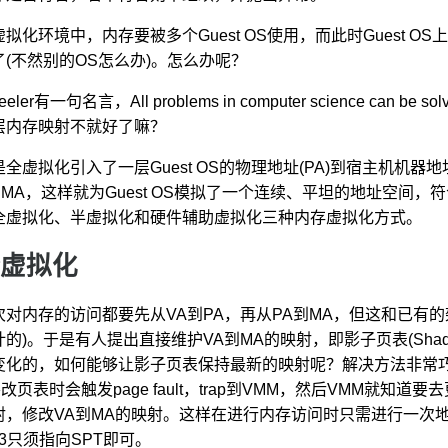
虚拟化环境中，内存要被多个Guest OS使用，而此时Guest
了(不然别的OS怎么办)。怎么办呢？
eler有一句名言，All problems in computer science can be sol
层内存映射不就好了嘛？
是全虚拟化引入了一层Guest OS的物理地址(PA)到宿主机机器
到MA，这样就为Guest OS模拟了一个连续、平坦的地址空间，符
全虚拟化、半虚拟化和硬件辅助虚拟化三种内存虚拟化方式。
虚拟化
次对内存的访问都要先从VA到PA，再从PA到MA，但这和已有的架
的)。于是有人提出直接维护VA到MA的映射，即影子页表(Shadow P
变化的，如何能够让影子页表保持最新的映射呢？解决方法非常巧妙，
要改页表时会触发page fault，trap到VMM，然后VMM就
射，修改VA到MA的映射。这样在进行内存访问时只需进行一次
R3只须指向SPT即可。