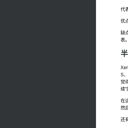
代
优
缺
表
半
X
S
觉
续”
在这
然
还