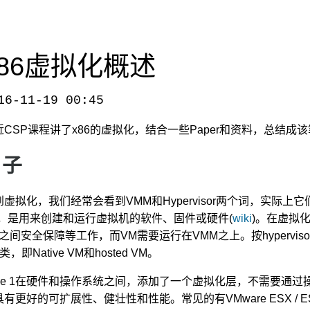
x86虚拟化概述
16-11-19 00:45
the-virtualization-of-x86/
，转载请注明出处。
近CSP课程讲了x86的虚拟化，结合一些Paper和资料，总结
引子
到虚拟化，我们经常会看到VMM和Hypervisor两个词，实际
)，是用来创建和运行虚拟机的软件、固件或硬件(
wiki
)。在虚拟
M之间安全保障等工作，而VM需要运行在VMM之上。按hyperviso
类，即Native VM和hosted VM。
ype 1在硬件和操作系统之间，添加了一个虚拟化层，不需要通过操
有更好的可扩展性、健壮性和性能。常见的有VMware ESX / ESXi、M