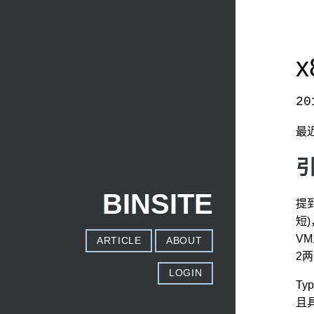
20
本文发自
http://www.binss.me/blog/An-overview-of-
最
BINSITE
提
短
V
ARTICLE
ABOUT
2两
LOGIN
T
且具