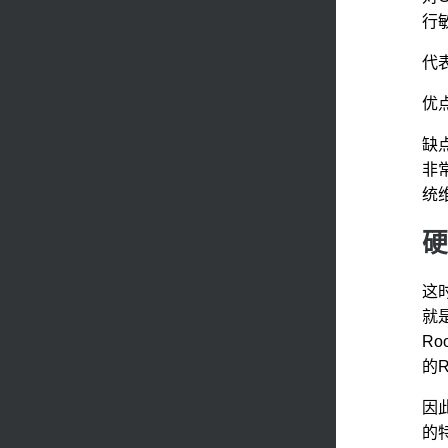
行
代
优
缺
非
统
硬
这
就
Ro
的R
因
的特