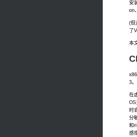
安装
on、
(但
了
本
C
x8
3
在虚
OS
时
分
和
感