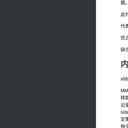
题
此
代表
优
缺
x
M
转换
记录
s
定
指