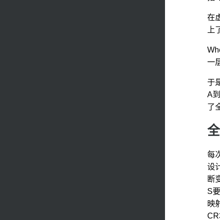
在
上
Whe
一
于
A
了
全
每
设计
断
S
映
C