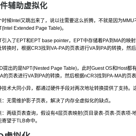
件辅助虚拟化
个时候Intel又跳出来了，说以往需要这么折腾，不就是因为M
(Intel Extended Page Table)。
T引入了EPT和EPT base pointer，EPT中存储着PA到MA的映射
转换时，根据CR3找到VA-PA的页表进行VA到PA的转换，然后根据EP
。
D提出的是NPT(Nested Page Table)，此时Guest OS
-PA的页表进行VA到PA的转换，然后根据nCR3找到PA-MA的页
种技术大同小异，都通过硬件手段对两次地址转换提供了支持。这种方式又
点：无需维护影子页表，解决了内存全虚拟化的缺点。
点：两级页表查询，假设有4层页表映射(页目录表-页表-页表项
能寄望于TLB命中。