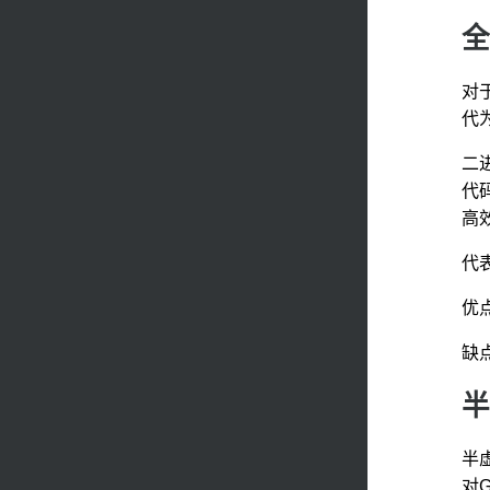
全
对于
代
二
代
高
代表
优
缺
半
半
对G