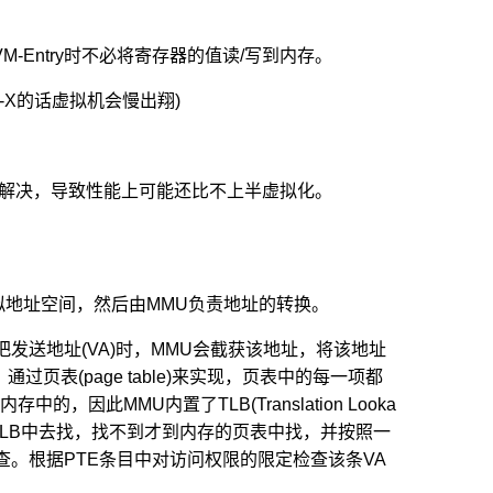
M-Entry时不必将寄存器的值读/写到内存。
开VT-X的话虚拟机会慢出翔)
ap解决，导致性能上可能还比不上半虚拟化。
拟地址空间，然后由MMU负责地址的转换。
在把发送地址(VA)时，MMU会截获该地址，将该地址
通过页表(page table)来实现，页表中的每一项都
因此MMU内置了TLB(Translation Looka
先会到TLB中去找，找不到才到内存的页表中找，并按照一
查。根据PTE条目中对访问权限的限定检查该条VA