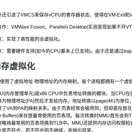
。
外还引进了VMCS来保存vCPU的寄存器状态，使得在VM-Exit和V
作：VMWare Fusion、Parallels Desktop(实测发现如果不
点：实现了高性能的全虚拟化。
点：需要硬件支持(如今的CPU基本上已支持)。由于还是通过tr
内存虚拟化
86使用了虚拟地址-物理地址的内存映射。每个进程都拥有一个虚
MU(内存管理单元)是x86 CPU中负责地址转换的模块，当CPU
为物理地址(PA)然后才发给内存。地址转换以page(4K)为单位，
了VA到PA的映射关系。由于页表经常会被用到，但却是存放在内存中的，
ide Buffers)来存放最常使用的页表项。每次转换时MMU首
策略将最常用的页表项换到TLB中。MMU还提供内存访问权限检
令是否符合，若不符合则不继续，并抛出异常。